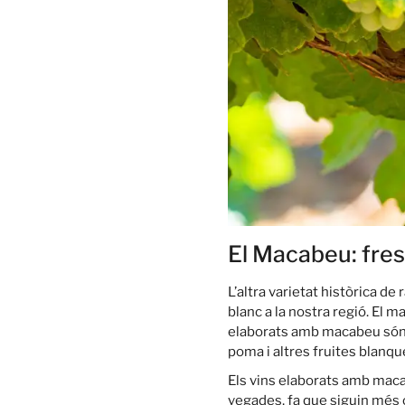
El Macabeu: fres
L’altra varietat històrica 
blanc a la nostra regió. El m
elaborats amb macabeu són 
poma i altres fruites blanqu
Els vins elaborats amb maca
vegades, fa que siguin més 