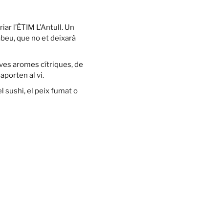
iar l’ÈTIM L’Antull. Un
beu, que no et deixarà
eves aromes cítriques, de
aporten al vi.
l sushi, el peix fumat o