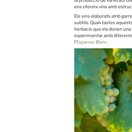
la producció de varietats bl
ens ofereix vins amb estruct
Els vins elaborats amb garn
subtils. Quan tastes aquests
herbacis que els donen una c
experimentar amb diferents 
l’
Esparver Blanc.