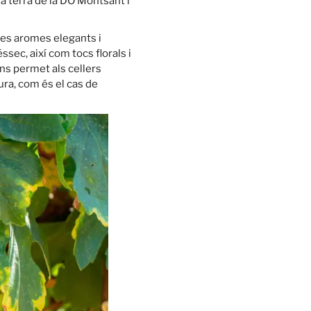
la terra de la DO Montsant i
ves aromes elegants i
ec, així com tocs florals i
ns permet als cellers
ra, com és el cas de