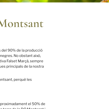
 Montsant
s del 90% de la producció
negres. No obstant això,
ativa Falset Marçà, sempre
ues principals de la nostra
ontsant, perquè les
a aproximadament el 50% de