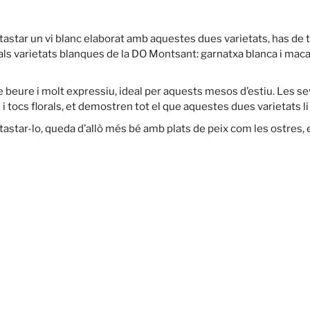
tastar un vi blanc elaborat amb aquestes dues varietats, has de tr
als varietats blanques de la DO Montsant: garnatxa blanca i maca
 de beure i molt expressiu, ideal per aquests mesos d’estiu. Les s
 i tocs florals, et demostren tot el que aquestes dues varietats li 
r tastar-lo, queda d’allò més bé amb plats de peix com les ostres, e