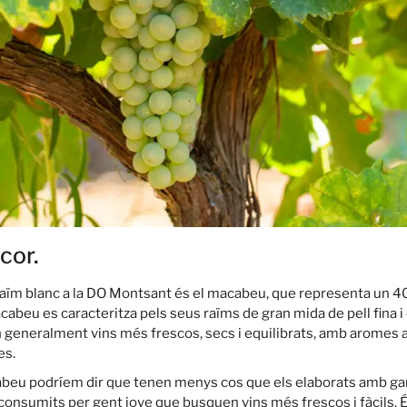
cor.
de raïm blanc a la DO Montsant és el macabeu, que representa un 
acabeu es caracteritza pels seus raïms de gran mida de pell fina i 
generalment vins més frescos, secs i equilibrats, amb aromes a
es.
beu podríem dir que tenen menys cos que els elaborats amb garn
consumits per gent jove que busquen vins més frescos i fàcils. 