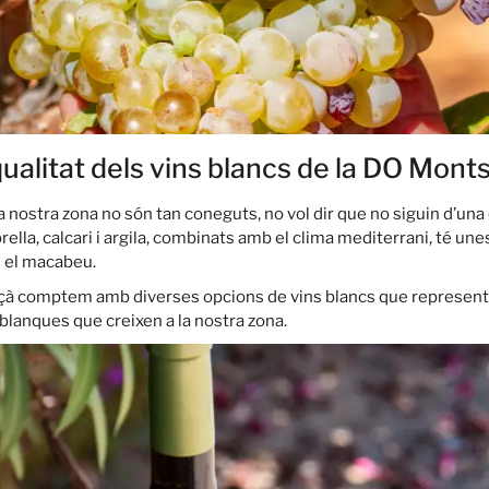
 qualitat dels vins blancs de la DO Mont
la nostra zona no són tan coneguts, no vol dir que no siguin d’una 
orella, calcari i argila, combinats amb el clima mediterrani, té une
 i el macabeu.
çà comptem amb diverses opcions de vins blancs que representen
 blanques que creixen a la nostra zona.