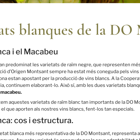
tats blanques de la DO
nca i el Macabeu
han predominat les varietats de raïm negre, que representen mé
inació d’Origen Montsant sempre ha estat més coneguda pels vins 
zona estan apostant per la producció de vins blancs. A la Cooper
dia, continuem elaborant-lo. Això sí, amb les dues varietats blanq
el macabeu.
ntem aquestes varietats de raïm blanc tan importants de la DO M
el que aporten als nostres vins blancs, fent-los tan especials.
ca: cos i estructura.
arietat blanca més representativa de la DO Montsant, represent