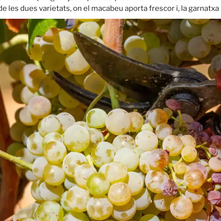
e les dues varietats, on el macabeu aporta frescor i, la garnatxa 