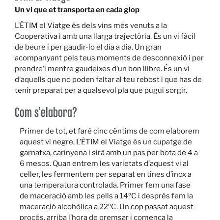
Un vi que et transporta en cada glop
L’ÈTIM el Viatge és dels vins més venuts a la
Cooperativa i amb una llarga trajectòria. És un vi fàcil
de beure i per gaudir-lo el dia a dia. Un gran
acompanyant pels teus moments de desconnexió i per
prendre’l mentre gaudeixes d’un bon llibre. És un vi
d’aquells que no poden faltar al teu rebost i que has de
tenir preparat per a qualsevol pla que pugui sorgir.
Com s’elabora?
Primer de tot, et faré cinc cèntims de com elaborem
aquest vi negre. L’ÈTIM el Viatge és un cupatge de
garnatxa, carinyena i sirà amb un pas per bota de 4 a
6 mesos. Quan entrem les varietats d’aquest vi al
celler, les fermentem per separat en tines d’inox a
una temperatura controlada. Primer fem una fase
de maceració amb les pells a 14ºC i després fem la
maceració alcohòlica a 22ºC. Un cop passat aquest
procés, arriba l’hora de premsar i comença la