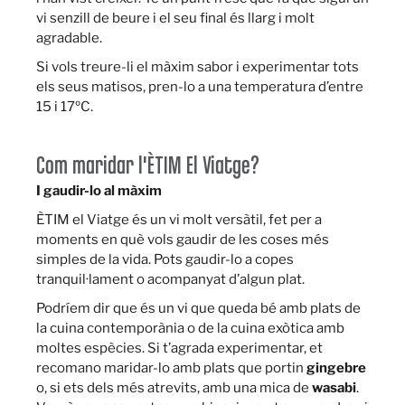
vi senzill de beure i el seu final és llarg i molt
agradable.
Si vols treure-li el màxim sabor i experimentar tots
els seus matisos, pren-lo a una temperatura d’entre
15 i 17ºC.
Com maridar l'ÈTIM El Viatge?
I gaudir-lo al màxim
ÈTIM el Viatge és un vi molt versàtil, fet per a
moments en què vols gaudir de les coses més
simples de la vida. Pots gaudir-lo a copes
tranquil·lament o acompanyat d’algun plat.
Podríem dir que és un vi que queda bé amb plats de
la cuina contemporània o de la cuina exòtica amb
moltes espècies. Si t’agrada experimentar, et
recomano maridar-lo amb plats que portin
gingebre
o, si ets dels més atrevits, amb una mica de
wasabi
.