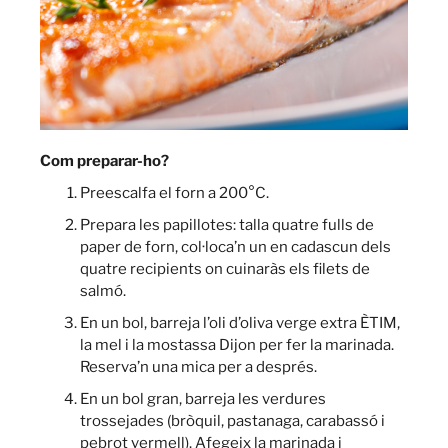
Com preparar-ho?
Preescalfa el forn a 200°C.
Prepara les papillotes: talla quatre fulls de
paper de forn, col·loca’n un en cadascun dels
quatre recipients on cuinaràs els filets de
salmó.
En un bol, barreja l’oli d’oliva verge extra ÈTIM,
la mel i la mostassa Dijon per fer la marinada.
Reserva’n una mica per a després.
En un bol gran, barreja les verdures
trossejades (bròquil, pastanaga, carabassó i
pebrot vermell). Afegeix la marinada i