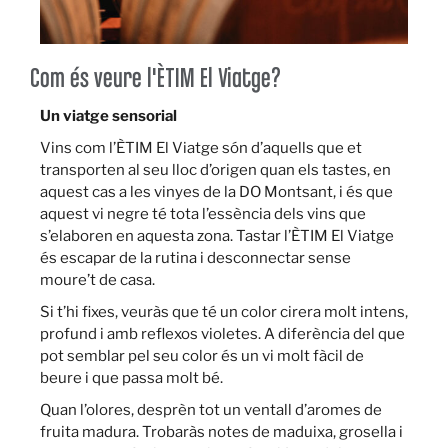
Com és veure l'ÈTIM El Viatge?
Un viatge sensorial
Vins com l’ÈTIM El Viatge són d’aquells que et
transporten al seu lloc d’origen quan els tastes, en
aquest cas a les vinyes de la DO Montsant, i és que
aquest vi negre té tota l’essència dels vins que
s’elaboren en aquesta zona. Tastar l’ÈTIM El Viatge
és escapar de la rutina i desconnectar sense
moure’t de casa.
Si t’hi fixes, veuràs que té un color cirera molt intens,
profund i amb reflexos violetes. A diferència del que
pot semblar pel seu color és un vi molt fàcil de
beure i que passa molt bé.
Quan l’olores, desprèn tot un ventall d’aromes de
fruita madura. Trobaràs notes de maduixa, grosella i