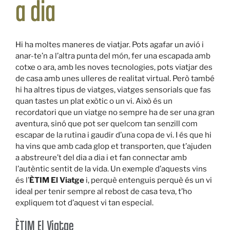
a dia
Hi ha moltes maneres de viatjar. Pots agafar un avió i
anar-te’n a l’altra punta del món, fer una escapada amb
cotxe o ara, amb les noves tecnologies, pots viatjar des
de casa amb unes ulleres de realitat virtual. Però també
hi ha altres tipus de viatges, viatges sensorials que fas
quan tastes un plat exòtic o un vi. Això és un
recordatori que un viatge no sempre ha de ser una gran
aventura, sinó que pot ser quelcom tan senzill com
escapar de la rutina i gaudir d’una copa de vi. I és que hi
ha vins que amb cada glop et transporten, que t’ajuden
a abstreure’t del dia a dia i et fan connectar amb
l’autèntic sentit de la vida. Un exemple d’aquests vins
és l’
ÈTIM El Viatge
i, perquè entenguis perquè és un vi
ideal per tenir sempre al rebost de casa teva, t’ho
expliquem tot d’aquest vi tan especial.
ÈTIM El Viatge