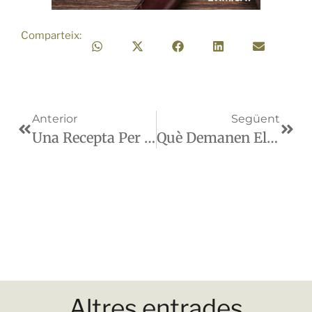
Comparteix:
Anterior
Següent
Una Recepta Per Acompanyar L’ÈTIM El Viatge
Què Demanen Els Pagesos I Pageses De Catalunya?
Altres entrades