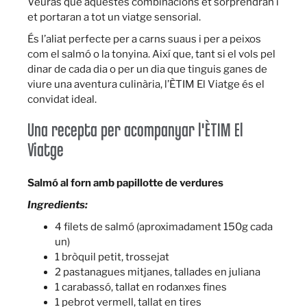
Veuràs que aquestes combinacions et sorprendran i
et portaran a tot un viatge sensorial.
És l’aliat perfecte per a carns suaus i per a peixos
com el salmó o la tonyina. Així que, tant si el vols pel
dinar de cada dia o per un dia que tinguis ganes de
viure una aventura culinària, l’ÈTIM El Viatge és el
convidat ideal.
Una recepta per acompanyar l'ÈTIM El
Viatge
Salmó al forn amb papillotte de verdures
Ingredients:
4 filets de salmó (aproximadament 150g cada
un)
1 bròquil petit, trossejat
2 pastanagues mitjanes, tallades en juliana
1 carabassó, tallat en rodanxes fines
1 pebrot vermell, tallat en tires