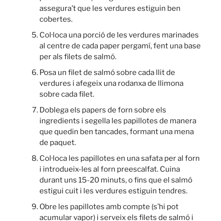
assegura’t que les verdures estiguin ben
cobertes.
Col·loca una porció de les verdures marinades
al centre de cada paper pergamí, fent una base
per als filets de salmó.
Posa un filet de salmó sobre cada llit de
verdures i afegeix una rodanxa de llimona
sobre cada filet.
Doblega els papers de forn sobre els
ingredients i segella les papillotes de manera
que quedin ben tancades, formant una mena
de paquet.
Col·loca les papillotes en una safata per al forn
i introdueix-les al forn preescalfat. Cuina
durant uns 15-20 minuts, o fins que el salmó
estigui cuit i les verdures estiguin tendres.
Obre les papillotes amb compte (s’hi pot
acumular vapor) i serveix els filets de salmó i