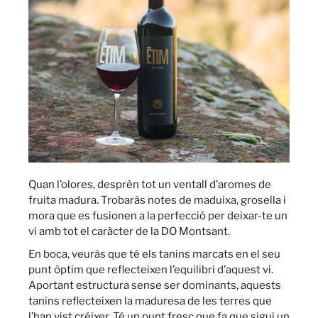
Quan l’olores, desprèn tot un ventall d’aromes de
fruita madura. Trobaràs notes de maduixa, grosella i
mora que es fusionen a la perfecció per deixar-te un
vi amb tot el caràcter de la DO Montsant.
En boca, veuràs que té els tanins marcats en el seu
punt òptim que reflecteixen l’equilibri d’aquest vi.
Aportant estructura sense ser dominants, aquests
tanins reflecteixen la maduresa de les terres que
l’han vist créixer. Té un punt fresc que fa que sigui un