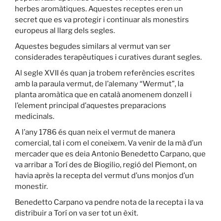
herbes aromàtiques. Aquestes receptes eren un
secret que es va protegir i continuar als monestirs
europeus al llarg dels segles.
Aquestes begudes similars al vermut van ser
considerades terapèutiques i curatives durant segles.
Al segle XVII és quan ja trobem referències escrites
amb la paraula vermut, de l’alemany “Wermut”, la
planta aromàtica que en català anomenem donzell i
l’element principal d’aquestes preparacions
medicinals.
A l’any 1786 és quan neix el vermut de manera
comercial, tal i com el coneixem. Va venir de la mà d’un
mercader que es deia Antonio Benedetto Carpano, que
va arribar a Torí des de Biogilio, regió del Piemont, on
havia après la recepta del vermut d’uns monjos d’un
monestir.
Benedetto Carpano va pendre nota de la recepta i la va
distribuir a Torí on va ser tot un èxit.