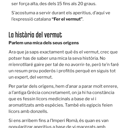
ser força alta, des dels 15 fins als 20 graus.
S’acostuma a servir durant els aperitius, d’aquí ve
l’expressió catalana
“Fer el vermut”
.
La història del vermut
Parlem una mica dels seus orígens
Ara que ja saps exactament què és el vermut, crec que
potser has de saber una mica la seva història. No
m’enrotllaré gaire per tal de no avorrir-te, però te’n faré
un resum prou poderós i profitós perquè en siguis tot
un expert, del vermut.
Per parlar dels orígens, hem d’anar a parar molt enrere,
a l’antiga Grècia concretament, on ja hi ha constància
que es fessin licors medicinals a base de vi i
aromatitzats amb espècies. També els egipcis feien
licors amb donzells.
Si ens arribem fins a l’Imperi Romà, és quan es van
popularitzar aperitius a base de vi macerats amb