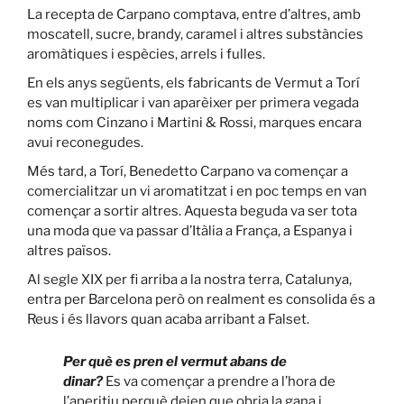
La recepta de Carpano comptava, entre d’altres, amb
moscatell, sucre, brandy, caramel i altres substàncies
aromàtiques i espècies, arrels i fulles.
En els anys següents, els fabricants de Vermut a Torí
es van multiplicar i van aparèixer per primera vegada
noms com Cinzano i Martini & Rossi, marques encara
avui reconegudes.
Més tard, a Torí, Benedetto Carpano va començar a
comercialitzar un vi aromatitzat i en poc temps en van
començar a sortir altres. Aquesta beguda va ser tota
una moda que va passar d’Itàlia a França, a Espanya i
altres països.
Al segle XIX per fi arriba a la nostra terra, Catalunya,
entra per Barcelona però on realment es consolida és a
Reus i és llavors quan acaba arribant a Falset.
Per què es pren el vermut abans de
dinar?
Es va començar a prendre a l’hora de
l’aperitiu perquè deien que obria la gana i