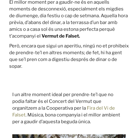
El millor moment per a gaudir-ne és en aquells
moments de desconnexió, especialment els migdies
de diumenge, dia festiu o cap de setmana. Aquella hora
prèvia, d’abans del dinar, a la terrassa d’un bar amb
amics o a casa sol és una estona perfecta perquè
t’acompanyi el
Vermut de Falset.
Però, encara que sigui un aperitiu, ningú no et prohibeix
de prendre-te’l en altres moments; de fet, hi ha gent
que se’l pren com a digestiu després de dinar o de
sopar.
I un altre moment ideal per prendre-te’l que no
podia faltar és el
Concert del Vermut
que
organitzem a la Cooperativa per la
Fira del Vi de
Falset
.
Música, bona companyia i el millor ambient
per a gaudir d’aquesta beguda única.