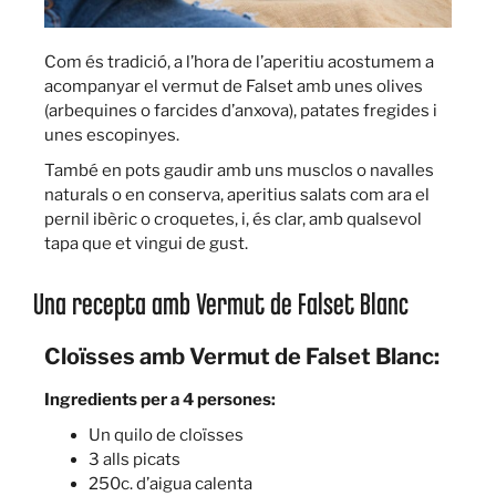
Com és tradició, a l’hora de l’aperitiu acostumem a
acompanyar el vermut de Falset amb unes olives
(arbequines o farcides d’anxova), patates fregides i
unes escopinyes.
També en pots gaudir amb uns musclos o navalles
naturals o en conserva, aperitius salats com ara el
pernil ibèric o croquetes, i, és clar, amb qualsevol
tapa que et vingui de gust.
Una recepta amb Vermut de Falset Blanc
Cloïsses amb Vermut de Falset Blanc:
Ingredients per a 4 persones:
Un quilo de cloïsses
3 alls picats
250c. d’aigua calenta