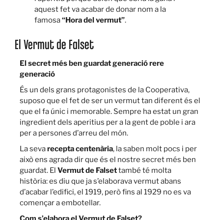
aquest fet va acabar de donar nom a la
famosa
“Hora del vermut”
.
El Vermut de Falset
El secret més ben guardat generació rere
generació
És un dels grans protagonistes de la Cooperativa,
suposo que el fet de ser un vermut tan diferent és el
que el fa únic i memorable. Sempre ha estat un gran
ingredient dels aperitius per a la gent de poble i ara
per a persones d’arreu del món.
La seva
recepta centenària
, la saben molt pocs i per
això ens agrada dir que és el nostre secret més ben
guardat. El
Vermut de Falset
també té molta
història: es diu que ja s’elaborava vermut abans
d’acabar l’edifici, el 1919, però fins al 1929 no es va
començar a embotellar.
Com s’elabora el Vermut de Falset?