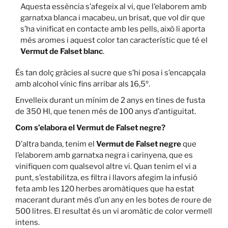
Aquesta essència s’afegeix al vi, que l’elaborem amb
garnatxa blanca i macabeu, un brisat, que vol dir que
s’ha vinificat en contacte amb les pells, això li aporta
més aromes i aquest color tan característic que té el
Vermut de Falset blanc
.
És tan dolç gràcies al sucre que s’hi posa i s’encapçala
amb alcohol vínic fins arribar als 16,5º.
Envelleix durant un mínim de 2 anys en tines de fusta
de 350 Hl, que tenen més de 100 anys d’antiguitat.
Com s’elabora el Vermut de Falset negre?
D’altra banda, tenim el
Vermut de Falset negre
que
l’elaborem amb garnatxa negra i carinyena, que es
vinifiquen com qualsevol altre vi. Quan tenim el vi a
punt, s’estabilitza, es filtra i llavors afegim la infusió
feta amb les 120 herbes aromàtiques que ha estat
macerant durant més d’un any en les botes de roure de
500 litres. El resultat és un vi aromàtic de color vermell
intens.