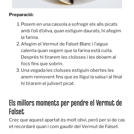
Preparació:
Posem en una cassola a sofregir els alls picats
amb l’oli d’oliva, quan estiguin daurats, hi afegim
la farina.
Afegim el Vermut de Falset Blanc i l’aigua
calenta quan vegem que la farina està cuita.
Després hi tirarem les cloïsses i les deixem al
focs fins que sobrin.
Una vegada les cloïsses estiguin obertes les
anem removent fins que es lligui la salsa i al final
hi tirarem el julivert picat.
Els millors moments per pendre el Vermut de
Falset
Crec que aquest apartat és molt obvi, però per si de cas
et recordaré quan i com gaudir del Vermut de Falset.