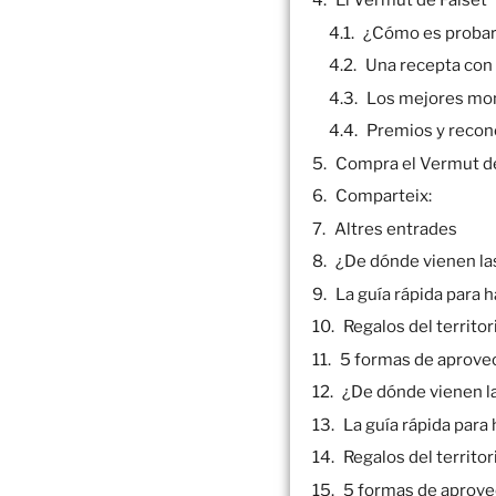
El Vermut de Falset
¿Cómo es probar 
Una recepta con
Los mejores mom
Premios y recon
Compra el Vermut de
Comparteix:
Altres entrades
¿De dónde vienen la
La guía rápida para 
Regalos del territo
5 formas de aprovec
¿De dónde vienen l
La guía rápida para
Regalos del territo
5 formas de aprovec