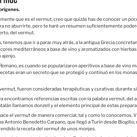
vermut
orígenes.
mente que es el vermut, creo que quizás has de conocer un poco
a no aburrirte, pero te haré un resumen suficientemente pode
rto, del vermut.
s, tenemos que ir a parar muy atrás, a la antigua Grecia concret
licores mediterráneos a base de vino y aromatizados con hierbas
 ajenjo.
 Romano, es cuando se popularizaron aperitivos a base de vino 
recetas eran un secreto que se protegió y continuó en los mona
 vermut, fueron consideradas terapéuticas y curativas durante si
 ya encontramos referencias escritas con la palabra vermut, del
talán llamamos donzell y el elemento principal de estas prepar
nace el vermut de manera comercial, tal y como lo conocemos. V
a Antonio Benedetto Carpano, que llegó a Turín desde Biogilio, 
endido la receta del vermut de unos monjes.