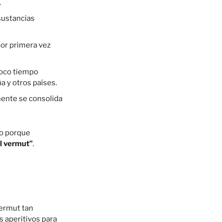
.
sustancias
por primera vez
poco tiempo
a y otros países.
lmente se consolida
vo porque
l vermut”
.
vermut tan
s aperitivos para