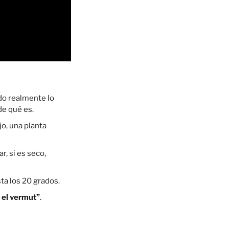
do realmente lo
de qué es.
o, una planta
, si es seco,
ta los 20 grados.
 el vermut”
.