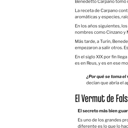
Benedetto Carpano tomó not
La receta de Carpano conta
aromáticas y especies, raíc
En los años siguientes, lo
nombres como Cinzano y Ma
Más tarde, a Turín, Bened
empezaron a salir otros. Es
En el siglo XIX por fin lle
es en Reus, y es en ese m
¿Por qué se toma el
decían que abría el 
El Vermut de Fal
El secreto más bien gua
Es uno de los grandes pr
diferente es lo que lo ha