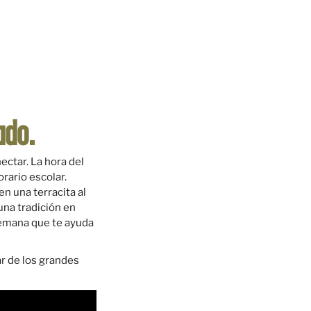
ado.
ectar. La hora del
rario escolar.
en una terracita al
una tradición en
semana que te ayuda
ar de los grandes