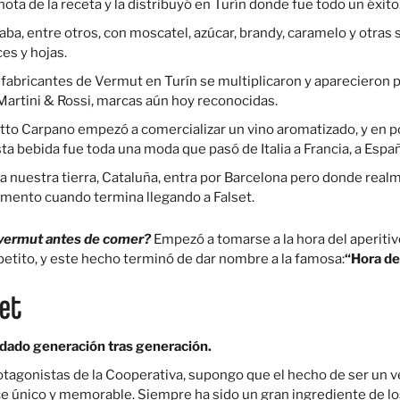
a de la receta y la distribuyó en Turín donde fue todo un éxito
ba, entre otros, con moscatel, azúcar, brandy, caramelo y otras 
es y hojas.
s fabricantes de Vermut en Turín se multiplicaron y aparecieron 
rtini & Rossi, marcas aún hoy reconocidas.
etto Carpano empezó a comercializar un vino aromatizado, y en 
ta bebida fue toda una moda que pasó de Italia a Francia, a Españ
ga a nuestra tierra, Cataluña, entra por Barcelona pero donde rea
omento cuando termina llegando a Falset.
 vermut antes de comer?
Empezó a tomarse a la hora del aperiti
apetito, y este hecho terminó de dar nombre a la famosa:
“Hora de
set
rdado generación tras generación.
otagonistas de la Cooperativa, supongo que el hecho de ser un 
ce único y memorable. Siempre ha sido un gran ingrediente de lo