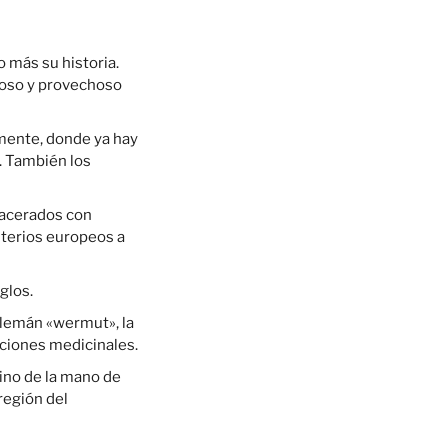
 más su historia.
roso y provechoso
amente, donde ya hay
. También los
macerados con
sterios europeos a
glos.
 alemán «wermut», la
aciones medicinales.
ino de la mano de
región del