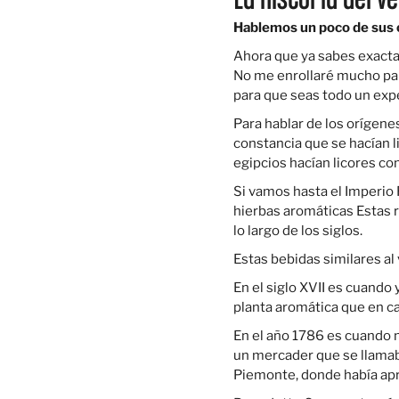
La historia del 
Hablemos un poco de sus 
Ahora que ya sabes exacta
No me enrollaré mucho par
para que seas todo un expe
Para hablar de los orígene
constancia que se hacían 
egipcios hacían licores con
Si vamos hasta el Imperio
hierbas aromáticas Estas 
lo largo de los siglos.
Estas bebidas similares al
En el siglo XVII es cuando
planta aromática que en ca
En el año 1786 es cuando 
un mercader que se llamab
Piemonte, donde había apr