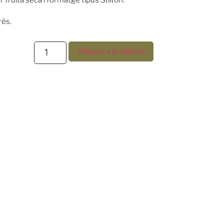
rès.
Afegeix a la cistella