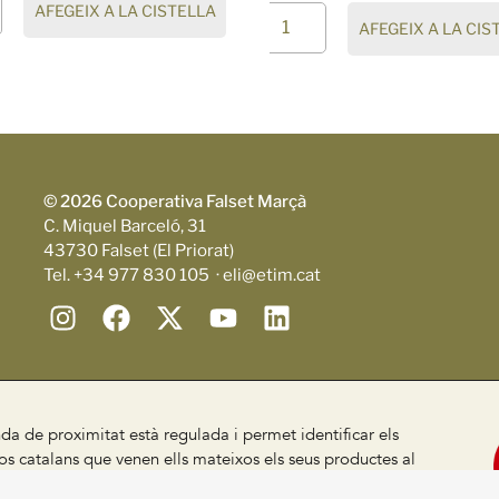
AFEGEIX A LA CISTELLA
AFEGEIX A LA CIS
© 2026 Cooperativa Falset Marçà
C. Miquel Barceló, 31
43730 Falset (El Priorat)
Tel. +34 977 830 105 · eli@etim.cat
da de proximitat està regulada i permet identificar els
s catalans que venen ells mateixos els seus productes al
, segons el Decret 24/2013