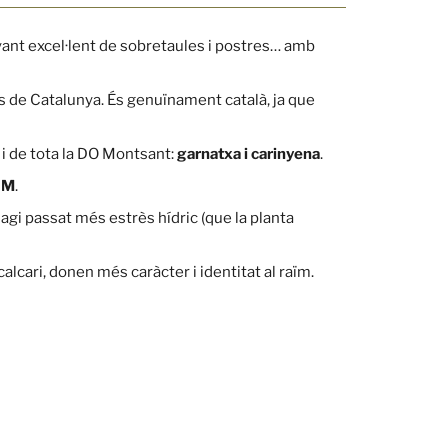
nyant excel·lent de sobretaules i postres… amb
ses de Catalunya. És genuïnament català, ja que
 i de tota la DO Montsant:
garnatxa i carinyena
.
IM
.
agi passat més estrès hídric (que la planta
calcari, donen més caràcter i identitat al raïm.