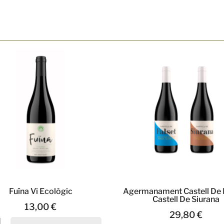
Fuïna Vi Ecològic
Agermanament Castell De F
Castell De Siurana
13,00
€
29,80
€