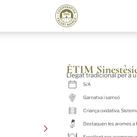
ÈTIM Sinestèsi
Llegat tradicional per a
S/A
Garnatxa i samsó
Criança oxidativa. Sistem
Destaquen les aromes a fr
Excel·lent per acompanyar 