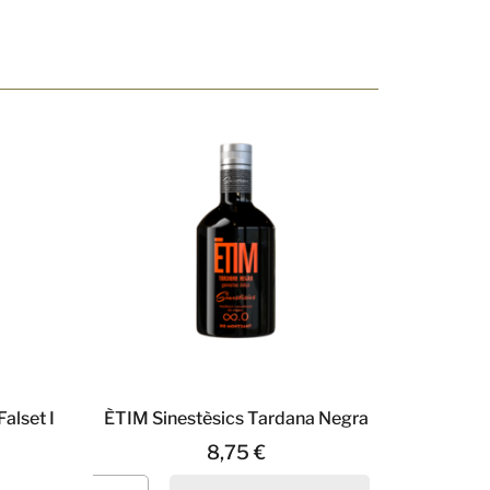
alset I
ÈTIM Sinestèsics Tardana Negra
8,75
€