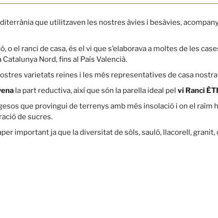
mediterrània que utilitzaven les nostres àvies i besàvies, acompa
ó, o el ranci de casa, és el vi que s’elaborava a moltes de les ca
Catalunya Nord, fins al País Valencià.
nostres varietats reines i les més representatives de casa nostra
yena
la part reductiva, així que són la parella ideal pel
vi Ranci ÈT
gesos que provingui de terrenys amb més insolació i on el raïm h
ració de sucres.
 important ja que la diversitat de sòls, sauló, llacorell, granit, 