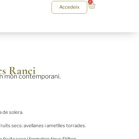
0
Accedeix
cs Ranci
 un món contemporani.
a de solera.
uits secs: avellanes i ametlles torrades.
fruita seca i formatge tipus Stilton.