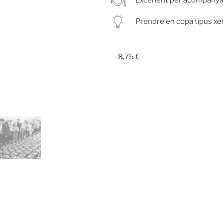
Prendre en copa tipus xe
8,75
€