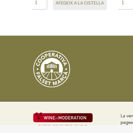
AFEGEIX A LA CISTELLA
La ven
pageso
públic