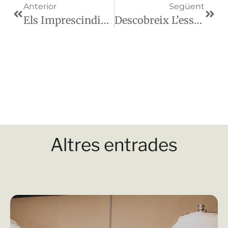
Anterior
Següent
Els Imprescindibles D’aquest Estiu: Vi I Bones Estones
Descobreix L’essència Del Montsant Aquest Estiu Amb La Cooperativa Falset Marçà
Altres entrades