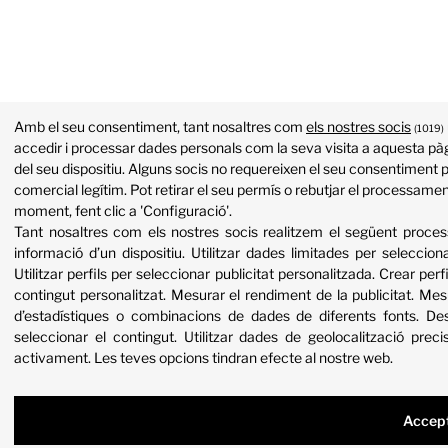
Amb el seu consentiment, tant nosaltres com
els nostres socis
(1019)
accedir i processar dades personals com la seva visita a aquesta pàg
del seu dispositiu. Alguns socis no requereixen el seu consentiment p
comercial legítim. Pot retirar el seu permís o rebutjar el processame
moment, fent clic a 'Configuració'.
Tant nosaltres com els nostres socis realitzem el següent proc
informació d’un dispositiu
.
Utilitzar dades limitades per selecciona
Utilitzar perfils per seleccionar publicitat personalitzada
.
Crear perfi
contingut personalitzat
.
Mesurar el rendiment de la publicitat
.
Mesu
d’estadístiques o combinacions de dades de diferents fonts
.
Des
seleccionar el contingut
.
Utilitzar dades de geolocalització preci
activament
.
Les teves opcions tindran efecte al nostre web.
Accep