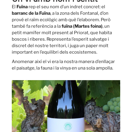
El
Fuïna
rep el seu nom d’un indret concret: el
barranc de la Fuïna
, a la zona dels Fontanal, d’on
prové el raïm ecològic amb què l’elaborem. Però
també fa referència a la
fuïna (Martes foina)
, un
petit mamífer molt present al Priorat, que habita
boscos i riberes. Representa l’esperit salvatge i
discret del nostre territori, i juga un paper molt
important en l’equilibri dels ecosistemes.
Anomenar així el vi era la nostra manera d’enllaçar
el paisatge, la fauna i la vinya en una sola ampolla.