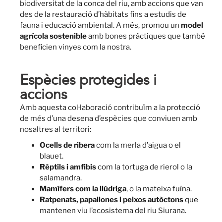
biodiversitat de la conca del riu, amb accions que van
des de la restauració d’hàbitats fins a estudis de
fauna i educació ambiental. A més, promou un
model
agrícola sostenible
amb bones pràctiques que també
beneficien vinyes com la nostra.
Espècies protegides i
accions
Amb aquesta col·laboració contribuïm a la protecció
de més d’una desena d’espècies que conviuen amb
nosaltres al territori:
Ocells de ribera
com la merla d’aigua o el
blauet.
Rèptils i amfibis
com la tortuga de rierol o la
salamandra.
Mamífers com la llúdriga
, o la mateixa fuïna.
Ratpenats, papallones i peixos autòctons
que
mantenen viu l’ecosistema del riu Siurana.