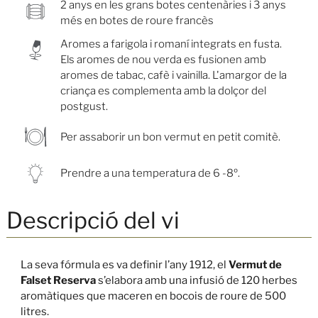
2 anys en les grans botes centenàries i 3 anys
més en botes de roure francès
Aromes a farigola i romaní integrats en fusta.
Els aromes de nou verda es fusionen amb
aromes de tabac, cafè i vainilla. L'amargor de la
criança es complementa amb la dolçor del
postgust.
Per assaborir un bon vermut en petit comitè.
Prendre a una temperatura de 6 -8º.
Descripció del vi
La seva fórmula es va definir l’any 1912, el
Vermut de
Falset
Reserva
s’elabora amb una infusió de 120 herbes
aromàtiques que maceren en bocois de roure de 500
litres.