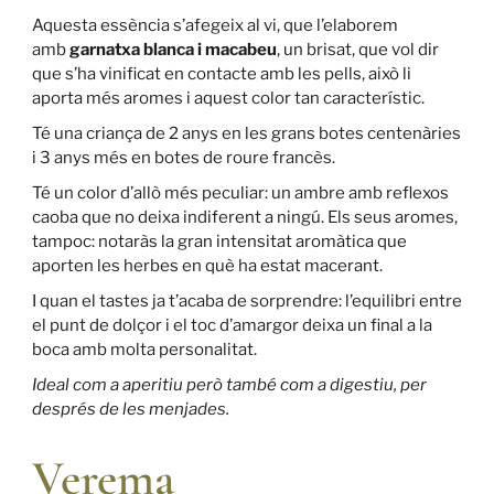
Aquesta essència s’afegeix al vi, que l’elaborem
amb
garnatxa blanca i macabeu
, un brisat, que vol dir
que s’ha vinificat en contacte amb les pells, això li
aporta més aromes i aquest color tan característic.
Té una criança de 2 anys en les grans botes centenàries
i 3 anys més en botes de roure francès.
Té un color d’allò més peculiar: un ambre amb reflexos
caoba que no deixa indiferent a ningú. Els seus aromes,
tampoc: notaràs la gran intensitat aromàtica que
aporten les herbes en què ha estat macerant.
I quan el tastes ja t’acaba de sorprendre: l’equilibri entre
el punt de dolçor i el toc d’amargor deixa un final a la
boca amb molta personalitat.
Ideal com a aperitiu però també com a digestiu, per
després de les menjades.
Verema