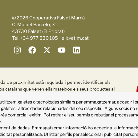
© 2026 Cooperativa Falset Marçà
C. Miquel Barceló, 31
43730 Falset (El Priorat)
Tel. +34 977 830 105 · eli@etim.cat
da de proximitat està regulada i permet identificar els
s catalans que venen ells mateixos els seus productes al
, segons el Decret 24/2013
utilitzem galetes o tecnologies similars per emmagatzemar, accedir i 
ca de qualitat
Declaració d'accessibilitat
Sitemap
galetes i altres dades relacionades del seu dispositiu. Alguns socis no 
rès comercial legítim. Pot retirar el seu permís o rebutjar el processa
'.
sament de dades:
Emmagatzemar informació i/o accedir a la informació 
blicitat personalitzada
.
Utilitzar perfils per seleccionar publicitat person