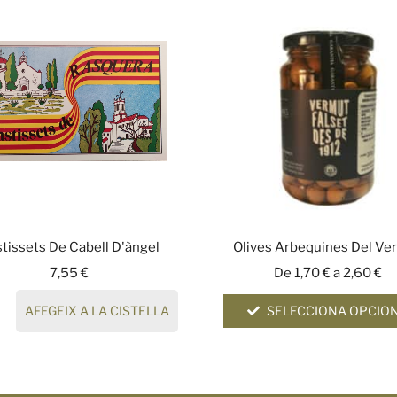
tissets De Cabell D'àngel
Olives Arbequines Del Ve
7,55
€
De
1,70
€
a
2,60
€
AFEGEIX A LA CISTELLA
SELECCIONA OPCIO