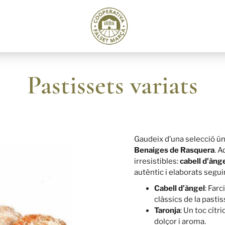
Pastissets variats
Gaudeix d’una selecció ún
Benaiges de Rasquera
. A
irresistibles:
cabell d’ànge
autèntic i elaborats seguin
Cabell d’àngel
: Far
clàssics de la pastis
Taronja
: Un toc cítr
dolçor i aroma.