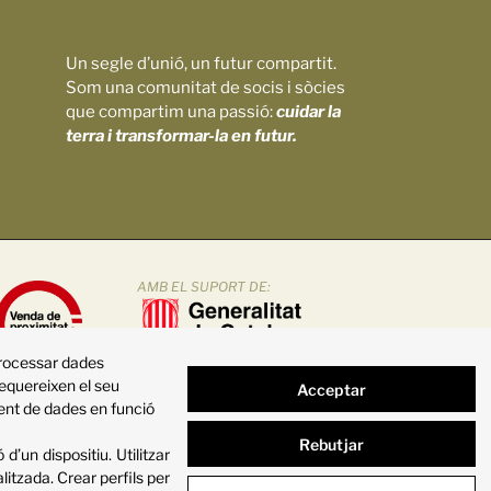
Un segle d’unió, un futur compartit.
Som una comunitat de socis i sòcies
que compartim una passió:
cuidar la
terra i transformar-la en futur.
AMB EL SUPORT DE:
processar dades
requereixen el seu
Acceptar
ment de dades en funció
Rebutjar
d’un dispositiu
.
Utilitzar
alitzada
.
Crear perfils per