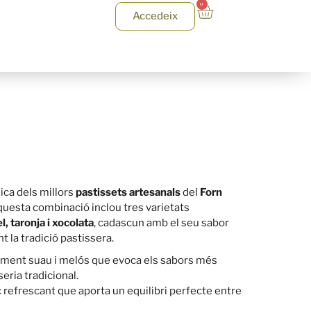
0
Accedeix
ica dels millors
pastissets artesanals
del
Forn
questa combinació inclou tres varietats
l, taronja i xocolata
, cadascun amb el seu sabor
t la tradició pastissera.
ciment suau i melós que evoca els sabors més
seria tradicional.
ic refrescant que aporta un equilibri perfecte entre