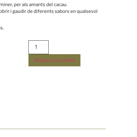
laminer, per als amants del cacau.
brir i gaudir de diferents sabors en qualsevol
s.
Afegeix a la cistella