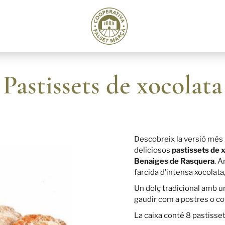
Pastissets de xocolata
Descobreix la versió més 
deliciosos
pastissets de 
Benaiges de Rasquera
. 
farcida d’intensa xocolata
Un dolç tradicional amb un
gaudir com a postres o c
La caixa conté 8 pastisset