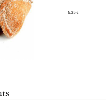
5,35
€
ats