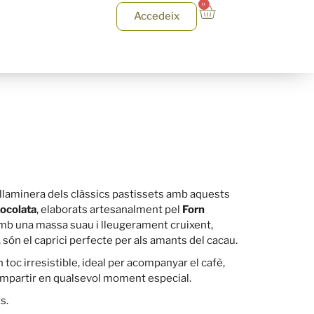
0
Accedeix
llaminera dels clàssics pastissets amb aquests
xocolata
, elaborats artesanalment pel
Forn
Amb una massa suau i lleugerament cruixent,
, són el caprici perfecte per als amants del cacau.
 toc irresistible, ideal per acompanyar el cafè,
ompartir en qualsevol moment especial.
s.