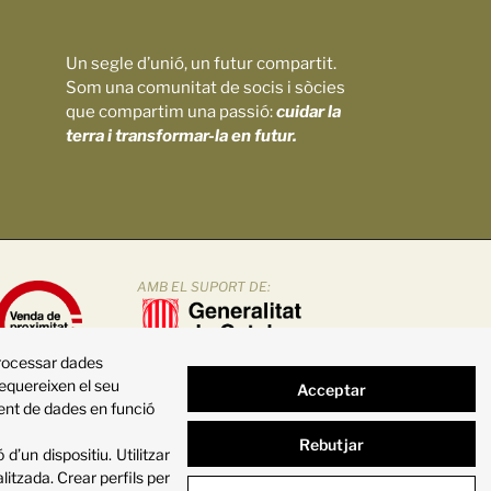
Un segle d’unió, un futur compartit.
Som una comunitat de socis i sòcies
que compartim una passió:
cuidar la
terra i transformar-la en futur.
AMB EL SUPORT DE:
processar dades
requereixen el seu
Acceptar
ment de dades en funció
Rebutjar
d’un dispositiu
.
Utilitzar
alitzada
.
Crear perfils per