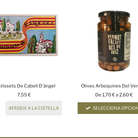
tissets De Cabell D'àngel
Olives Arbequines Del Ve
7,55
€
De
1,70
€
a
2,60
€
AFEGEIX A LA CISTELLA
SELECCIONA OPCIO