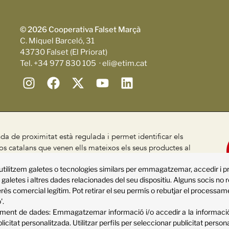
© 2026 Cooperativa Falset Marçà
C. Miquel Barceló, 31
43730 Falset (El Priorat)
Tel. +34 977 830 105 · eli@etim.cat
da de proximitat està regulada i permet identificar els
s catalans que venen ells mateixos els seus productes al
, segons el Decret 24/2013
utilitzem galetes o tecnologies similars per emmagatzemar, accedir i 
ca de qualitat
Declaració d'accessibilitat
Sitemap
galetes i altres dades relacionades del seu dispositiu. Alguns socis no 
rès comercial legítim. Pot retirar el seu permís o rebutjar el processa
'.
sament de dades:
Emmagatzemar informació i/o accedir a la informació 
blicitat personalitzada
.
Utilitzar perfils per seleccionar publicitat person