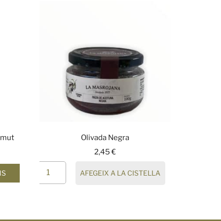
rmut
Olivada Negra
2,45
€
AFEGEIX A LA CISTELLA
NS