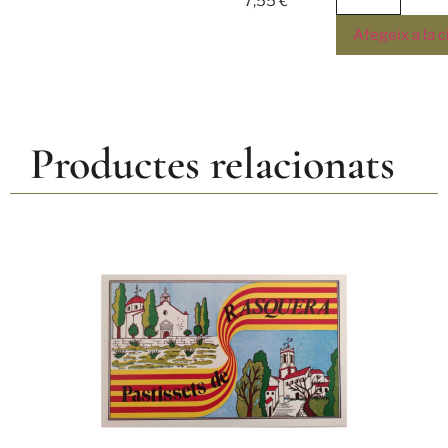
7,55
€
Afegeix a la c
Productes relacionats