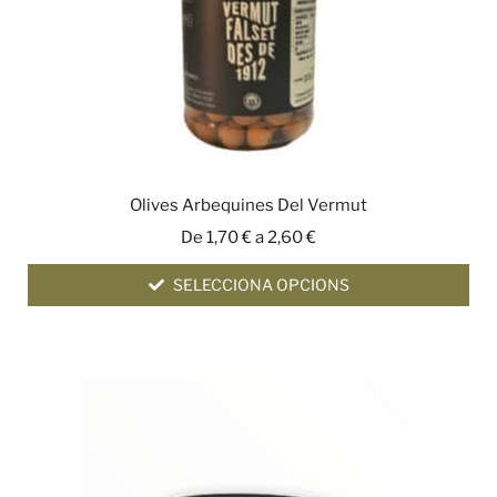
Olives Arbequines Del Vermut
De
1,70
€
a
2,60
€
SELECCIONA OPCIONS