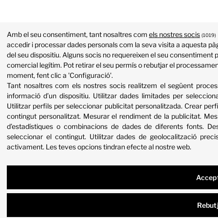
Amb el seu consentiment, tant nosaltres com
els nostres socis
(1019)
accedir i processar dades personals com la seva visita a aquesta pàg
del seu dispositiu. Alguns socis no requereixen el seu consentiment p
comercial legítim. Pot retirar el seu permís o rebutjar el processame
moment, fent clic a 'Configuració'.
Tant nosaltres com els nostres socis realitzem el següent proc
informació d’un dispositiu
.
Utilitzar dades limitades per selecciona
Utilitzar perfils per seleccionar publicitat personalitzada
.
Crear perfi
contingut personalitzat
.
Mesurar el rendiment de la publicitat
.
Mesu
d’estadístiques o combinacions de dades de diferents fonts
.
Des
seleccionar el contingut
.
Utilitzar dades de geolocalització preci
activament
.
Les teves opcions tindran efecte al nostre web.
Accep
Rebut