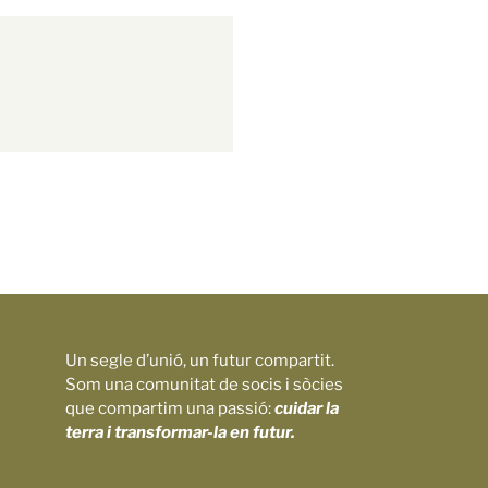
Un segle d’unió, un futur compartit.
Som una comunitat de socis i sòcies
que compartim una passió:
cuidar la
terra i transformar-la en futur.