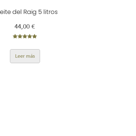
e del Raig 5 litros
Aceite del «R
44,00
€
20,
Valorado
con
5.00
Leer más
Leer
de 5