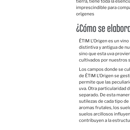
tierra, tiene toda la esenci
imprescindible para compar
orígenes
¿Cómo se elabora
ÈTIM L’Origen es un vino
distintiva y antigua de n
sino que esta uva provie
cultivados por nuestros 
Los campos donde se cult
de ÈTIM L’Origen se ges
permite que las peculiar
uva. Otra particularidad d
separado. De esta manera
sutilezas de cada tipo de
aromas frutales, los sue
suelos arcillosos influyen
contribuyen a la estructu