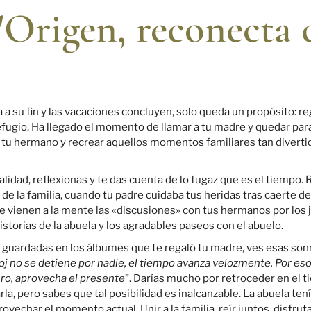
Origen, reconecta 
 a su fin y las vacaciones concluyen, solo queda un propósito: re
 refugio. Ha llegado el momento de llamar a tu madre y quedar par
 tu hermano y recrear aquellos momentos familiares tan divertid
ealidad, reflexionas y te das cuenta de lo fugaz que es el tiemp
 de la familia, cuando tu padre cuidaba tus heridas tras caerte de 
Te vienen a la mente las «discusiones» con tus hermanos por los 
istorias de la abuela y los agradables paseos con el abuelo.
s guardadas en los álbumes que te regaló tu madre, ves esas sonri
loj no se detiene por nadie, el tiempo avanza velozmente. Por eso,
turo, aprovecha el presente
”. Darías mucho por retroceder en el t
la, pero sabes que tal posibilidad es inalcanzable. La abuela te
ovechar el momento actual. Unir a la familia, reír juntos, disfrut