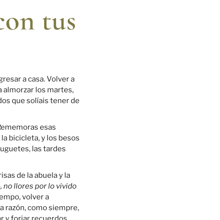
con tus
gresar a casa. Volver a
a almorzar los martes,
os que solíais tener de
o. Rememoras esas
la bicicleta, y los besos
juguetes, las tardes
sas de la abuela y la
 no llores por lo vivido
iempo, volver a
nía razón, como siempre,
ar y forjar recuerdos