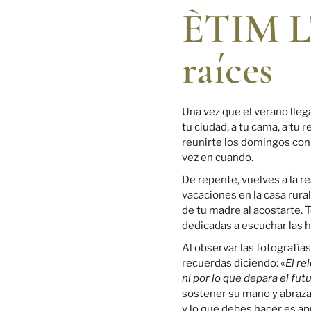
ÈTIM L'
raíces
Una vez que el verano llega
tu ciudad, a tu cama, a tu
reunirte los domingos con
vez en cuando.
De repente, vuelves a la r
vacaciones en la casa rural
de tu madre al acostarte. 
dedicadas a escuchar las h
Al observar las fotografía
recuerdas diciendo: «
El re
ni por lo que depara el fu
sostener su mano y abrazar
y lo que debes hacer es apr