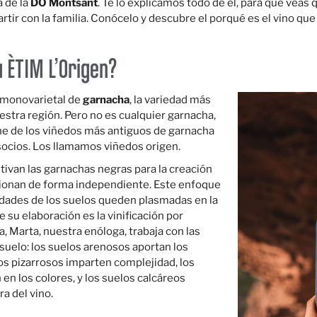
a de la
DO Montsant
. Te lo explicamos todo de él, para que veas 
tir con la familia. Conócelo y descubre el porqué es el vino que
 ÈTIM L’Origen?
 monovarietal de
garnacha
, la variedad más
uestra región. Pero no es cualquier garnacha,
ne de los viñedos más antiguos de garnacha
socios. Los llamamos viñedos origen.
ivan las garnachas negras para la creación
tionan de forma independiente. Este enfoque
idades de los suelos queden plasmadas en la
e su elaboración es la vinificación por
, Marta, nuestra enóloga, trabaja con las
 suelo: los suelos arenosos aportan los
los pizarrosos imparten complejidad, los
 en los colores, y los suelos calcáreos
ra del vino.