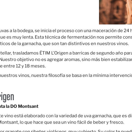
vas a la bodega, se inicia el proceso con una maceración de 24 
ue es muy lenta. Esta técnica de fermentación nos permite cons
ticos de la garnacha, que son tan distintivos en nuestros vinos.
llar, trasladamos ÈTIM L’Origen a barricas de segundo año para
uestro objetivo no es agregar aromas, sino más bien estabilizar y
e entre 12 y 18 meses.
 nuestros vinos, nuestra filosofía se basa en la mínima intervenc
rigen
nta la DO Montsant
vino está elaborado con la variedad de uva garnacha, que es dis
tsant, lo que hace que sea un vino fácil de beber y fresco.
color granate con ribetes violáceos, muy cubierto. Su color te pue