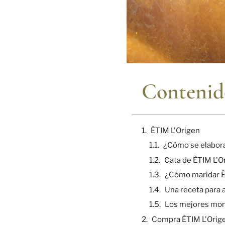
Contenid
ÈTIM L'Origen
¿Cómo se elabora
Cata de ÈTIM L'O
¿Cómo maridar È
Una receta para
Los mejores mome
Compra ÈTIM L'Orig