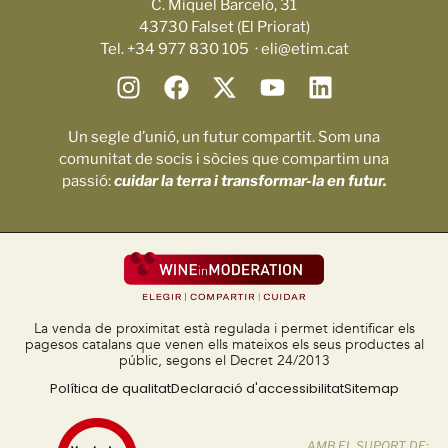
C. Miquel Barceló, 31
43730 Falset (El Priorat)
Tel. +34 977 830 105 · eli@etim.cat
Un segle d’unió, un futur compartit. Som una
comunitat de socis i sòcies que compartim una
passió:
cuidar la terra i transformar-la en futur.
La venda de proximitat està regulada i permet identificar els
pagesos catalans que venen ells mateixos els seus productes al
públic, segons el Decret 24/2013
Política de qualitat
Declaració d'accessibilitat
Sitemap
AMB EL SUPORT DE: