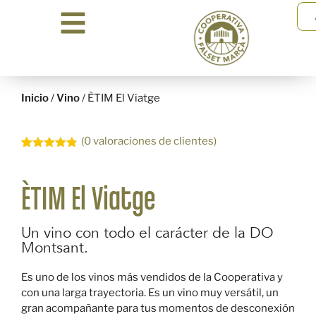
Inicio
/
Vino
/ ÈTIM El Viatge
(
0
valoraciones de clientes)
Valorado
4
con
4.75
de 5 en
base a
ÈTIM El Viatge
valoraciones
de
clientes
Un vino con todo el carácter de la DO
Montsant.
Es uno de los vinos más vendidos de la Cooperativa y
con una larga trayectoria. Es un vino muy versátil, un
gran acompañante para tus momentos de desconexión