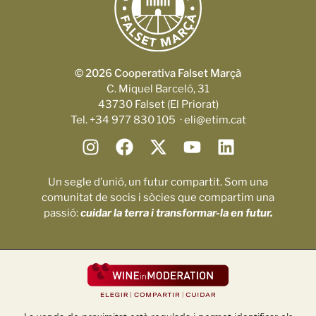
© 2026 Cooperativa Falset Marçà
C. Miquel Barceló, 31
43730 Falset (El Priorat)
Tel. +34 977 830 105 · eli@etim.cat
Un segle d’unió, un futur compartit. Som una
comunitat de socis i sòcies que compartim una
passió:
cuidar la terra i transformar-la en futur.