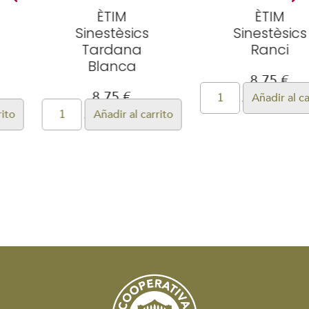
ÈTIM
ÈTIM
Sinestèsics
Sinestèsics
Tardana
Ranci
Blanca
8,75
€
8,75
€
Añadir al carrito
Añadir al carrito
Valorado
con
Valorado
4.50
con
de 5
5.00
de 5