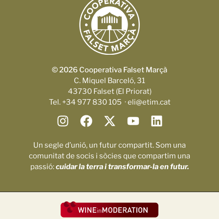
© 2026 Cooperativa Falset Marçà
C. Miquel Barceló, 31
43730 Falset (El Priorat)
Tel. +34 977 830 105 · eli@etim.cat
Un segle d’unió, un futur compartit. Som una
comunitat de socis i sòcies que compartim una
passió:
cuidar la terra i transformar-la en futur.