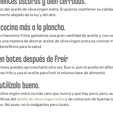
pientes oscuros y bien cerrados.
os del aceite de oliva virgen extra. Si quieres mantener su calida
rlo alejado de la luz y del aire.
y cocina más a la plancha.
hacemos fritos gastamos una gran cantidad de aceite y, con seg
o una manera de ahorrar aceite de oliva virgen extra es cocinar m
eneficios para la salud.
en botes después de freír
rmines puedes aprovecharlo otra vez. Eso si, pon el aceite en dif
 frito y usa el aceite para freír la misma clase de alimento.
utilízalo bueno.
liva virgen extra va más caro que nunca y que hay poco, pero, a
ficios del
aceite de oliva virgen extra
y de como son de buenas l
o. Así pues, no lo malgastes pero úsalo.