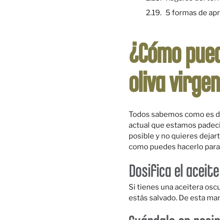
5 formas de apr
¿Cómo pued
oliva virge
Todos sabemos como es de 
actual que estamos padecie
posible y no quieres dejar
como puedes hacerlo para q
Dosifica el aceite
Si tienes una aceitera osc
estás salvado. De esta man