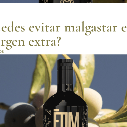
des evitar malgastar el
irgen extra?
os