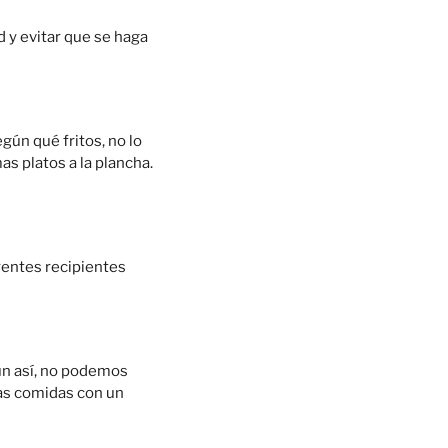
d y evitar que se haga
ún qué fritos, no lo
as platos a la plancha.
erentes recipientes
un así, no podemos
as comidas con un