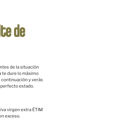
ite de
tes de la situación
va te dure lo máximo
 continuación y verás
 perfecto estado.
liva virgen extra ÈTIM
en exceso.