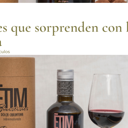
es que sorprenden con 
a
culos