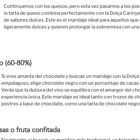
Continuamos con los quesos, pero esta vez pasamos a los pos
la tarta de queso combina perfectamente con la Dolça Carinye
de sabores dulces. Este es el maridaje ideal para aquellos que
ligeramente dulces y quieren prolongar la sobremesa con una
o (60-80%)
Si eres amante del chocolate y buscas un maridaje con la Dolç
empalagoso, elige chocolate negro con un porcentaje de cacao 
Verás que la dulzura del vino se equilibra con el amargor del c
experiencia única. Este maridaje es ideal tanto con trozos de 
postres a base de chocolate, como una tarta de chocolate negr
as o fruta confitada
Finalmente, si buscas un maridaje más tradicional, un bizcocho 