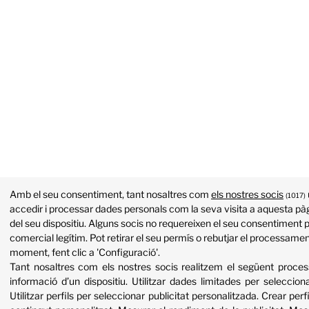
Amb el seu consentiment, tant nosaltres com
els nostres socis
(1017)
accedir i processar dades personals com la seva visita a aquesta pàg
del seu dispositiu. Alguns socis no requereixen el seu consentiment p
comercial legítim. Pot retirar el seu permís o rebutjar el processame
moment, fent clic a 'Configuració'.
Tant nosaltres com els nostres socis realitzem el següent proc
informació d’un dispositiu
.
Utilitzar dades limitades per selecciona
Utilitzar perfils per seleccionar publicitat personalitzada
.
Crear perfi