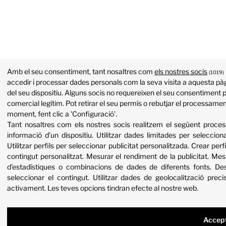
Amb el seu consentiment, tant nosaltres com
els nostres socis
(1019)
accedir i processar dades personals com la seva visita a aquesta pàg
del seu dispositiu. Alguns socis no requereixen el seu consentiment p
comercial legítim. Pot retirar el seu permís o rebutjar el processame
moment, fent clic a 'Configuració'.
Tant nosaltres com els nostres socis realitzem el següent proc
informació d’un dispositiu
.
Utilitzar dades limitades per selecciona
Utilitzar perfils per seleccionar publicitat personalitzada
.
Crear perfi
contingut personalitzat
.
Mesurar el rendiment de la publicitat
.
Mesu
d’estadístiques o combinacions de dades de diferents fonts
.
Des
seleccionar el contingut
.
Utilitzar dades de geolocalització preci
activament
.
Les teves opcions tindran efecte al nostre web.
Accep