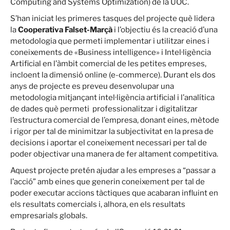
Computing and Systems Optimization) de la UOC.
S’han iniciat les primeres tasques del projecte què lidera
la
Cooperativa Falset-Marçà
i l’objectiu és la creació d’una
metodologia que permeti implementar i utilitzar eines i
coneixements de «Business intelligence» i Intel·ligència
Artificial en l’àmbit comercial de les petites empreses,
incloent la dimensió online (e-commerce). Durant els dos
anys de projecte es preveu desenvolupar una
metodologia mitjançant intel·ligència artificial i l’analítica
de dades què permeti professionalitzar i digitalitzar
l’estructura comercial de l’empresa, donant eines, mètode
i rigor per tal de minimitzar la subjectivitat en la presa de
decisions i aportar el coneixement necessari per tal de
poder objectivar una manera de fer altament competitiva.
Aquest projecte pretén ajudar a les empreses a “passar a
l’acció” amb eines que generin coneixement per tal de
poder executar accions tàctiques que acabaran influint en
els resultats comercials i, alhora, en els resultats
empresarials globals.