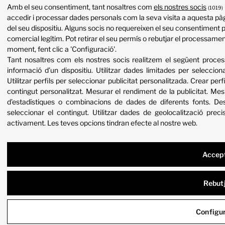
Amb el seu consentiment, tant nosaltres com
els nostres socis
(1019)
accedir i processar dades personals com la seva visita a aquesta pàg
del seu dispositiu. Alguns socis no requereixen el seu consentiment p
comercial legítim. Pot retirar el seu permís o rebutjar el processame
moment, fent clic a 'Configuració'.
Tant nosaltres com els nostres socis realitzem el següent proc
informació d’un dispositiu
.
Utilitzar dades limitades per selecciona
Utilitzar perfils per seleccionar publicitat personalitzada
.
Crear perfi
contingut personalitzat
.
Mesurar el rendiment de la publicitat
.
Mesu
d’estadístiques o combinacions de dades de diferents fonts
.
Des
seleccionar el contingut
.
Utilitzar dades de geolocalització preci
activament
.
Les teves opcions tindran efecte al nostre web.
Accep
Rebut
Configu