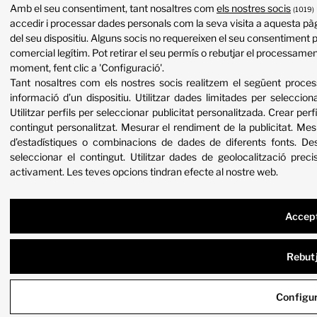
Amb el seu consentiment, tant nosaltres com
els nostres socis
(1019)
accedir i processar dades personals com la seva visita a aquesta pàg
del seu dispositiu. Alguns socis no requereixen el seu consentiment p
comercial legítim. Pot retirar el seu permís o rebutjar el processame
moment, fent clic a 'Configuració'.
Tant nosaltres com els nostres socis realitzem el següent proc
informació d’un dispositiu
.
Utilitzar dades limitades per selecciona
Utilitzar perfils per seleccionar publicitat personalitzada
.
Crear perfi
contingut personalitzat
.
Mesurar el rendiment de la publicitat
.
Mesu
d’estadístiques o combinacions de dades de diferents fonts
.
Des
seleccionar el contingut
.
Utilitzar dades de geolocalització preci
activament
.
Les teves opcions tindran efecte al nostre web.
Accep
Rebut
Configu