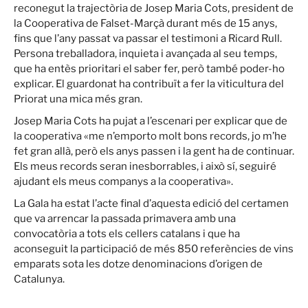
reconegut la trajectòria de Josep Maria Cots, president de
la Cooperativa de Falset-Marçà durant més de 15 anys,
fins que l’any passat va passar el testimoni a Ricard Rull.
Persona treballadora, inquieta i avançada al seu temps,
que ha entès prioritari el saber fer, però també poder-ho
explicar. El guardonat ha contribuït a fer la viticultura del
Priorat una mica més gran.
Josep Maria Cots ha pujat a l’escenari per explicar que de
la cooperativa «me n’emporto molt bons records, jo m’he
fet gran allà, però els anys passen i la gent ha de continuar.
Els meus records seran inesborrables, i això sí, seguiré
ajudant els meus companys a la cooperativa».
La Gala ha estat l’acte final d’aquesta edició del certamen
que va arrencar la passada primavera amb una
convocatòria a tots els cellers catalans i que ha
aconseguit la participació de més 850 referències de vins
emparats sota les dotze denominacions d’origen de
Catalunya.