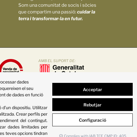
Som una comunitat de socis i sòcies
que compartim una passió:
cuidar la
terra i transformar-la en futur.
AMB EL SUPORT DE:
processar dades
requereixen el seu
Acceptar
ment de dades en funció
Rebutjar
d’un dispositiu
.
Utilitzar
alitzada
.
Crear perfils per
Configuració
endiment del contingut
.
itzar dades limitades per
es teves opcions tindran
Complies with IAB TCF, CMP ID: 405