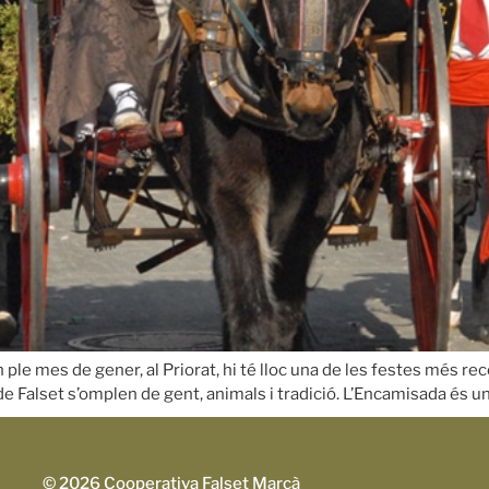
En ple mes de gener, al Priorat, hi té lloc una de les festes més 
de Falset s’omplen de gent, animals i tradició. L’Encamisada és 
© 2026 Cooperativa Falset Marçà