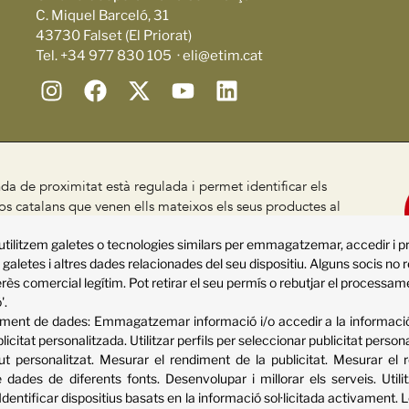
C. Miquel Barceló, 31
43730 Falset (El Priorat)
Tel. +34 977 830 105 · eli@etim.cat
da de proximitat està regulada i permet identificar els
s catalans que venen ells mateixos els seus productes al
, segons el Decret 24/2013
utilitzem galetes o tecnologies similars per emmagatzemar, accedir i 
ca de qualitat
Declaració d'accessibilitat
Sitemap
galetes i altres dades relacionades del seu dispositiu. Alguns socis no 
rès comercial legítim. Pot retirar el seu permís o rebutjar el processa
'.
sament de dades:
Emmagatzemar informació i/o accedir a la informació 
blicitat personalitzada
.
Utilitzar perfils per seleccionar publicitat person
ut personalitzat
.
Mesurar el rendiment de la publicitat
.
Mesurar el r
 dades de diferents fonts
.
Desenvolupar i millorar els serveis
.
Util
Identificar dispositius basats en la informació sol·licitada activament
.
L