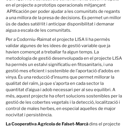
en el projecte a prototips operacionals mitjançant
APIficación per poder ajudar a les comunitats de regants
a una millora de la presa de decisions. Es permet un millor
ús de dades satèl·lit i anticipar disponibilitat i demanar
aigua a escala de les comunitats.
Per a Codorniu-Raimat el projecte LISA li ha permès
validar algunes de les idees de gestió variable que ja
havien començat a treballar fa algun temps. La
metodologia de gestió desenvolupada en el projecte LISA
ha permès un estalvi significatiu en fitosanitaris, i una
gestió mes eficient i sostenible de l’aportació d’adobs en
vinya. És una reducció d’insums que permet millorar la
qualitat del raïm, ja que s’aporta en cada sector la
quantitat d’aigua i adob necessari per al seu equilibri. A
més, aquest projecte ha ofert solucions sostenibles per la
gestió de les cobertes vegetals i la detecció, localització i
control de males herbes, en especial aquelles de major
nocivitat i persistència.
La Cooperativa Agrícola de Falset-Marcà
dins el projecte