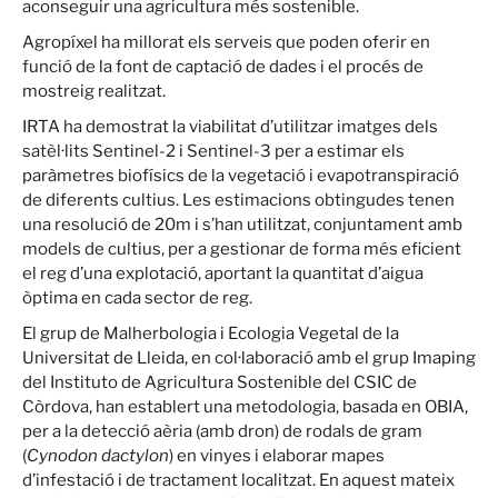
aconseguir una agricultura més sostenible.
Agropíxel ha millorat els serveis que poden oferir en
funció de la font de captació de dades i el procés de
mostreig realitzat.
IRTA ha demostrat la viabilitat d’utilitzar imatges dels
satèl·lits Sentinel-2 i Sentinel-3 per a estimar els
paràmetres biofísics de la vegetació i evapotranspiració
de diferents cultius. Les estimacions obtingudes tenen
una resolució de 20m i s’han utilitzat, conjuntament amb
models de cultius, per a gestionar de forma més eficient
el reg d’una explotació, aportant la quantitat d’aigua
òptima en cada sector de reg.
El grup de Malherbologia i Ecologia Vegetal de la
Universitat de Lleida, en col·laboració amb el grup Imaping
del Instituto de Agricultura Sostenible del CSIC de
Còrdova, han establert una metodologia, basada en OBIA,
per a la detecció aèria (amb dron) de rodals de gram
(
Cynodon dactylon
) en vinyes i elaborar mapes
d’infestació i de tractament localitzat. En aquest mateix