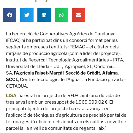
La Federació de Cooperatives Agràries de Catalunya
(FCAC) hi ha participat dins un consorci format per les
següents empreses i entitats: FEMAC – el clúster dels
mitjans de producció agrícola (com a líder del projecte),
Institut de Recerca i Tecnologia Agroalimentàries – IRTA,
Universitat de Lleida – UdL, Agropíxel, SL, Codorniu,
SA,
l’Agrícola Falset-Marçà i Secció de Crèdit, Afalma,
SCCL
, Centre Tecnològic de l’Aigua i, la Fundació privada –
CETAQUA.
LISA
, ha estat un projecte de R+D+I amb una durada de
tres anys i amb un pressupost de 1.969.099,02 €. El
principal objectiu del projecte ha estat avançar en
l’aplicació de tècniques d’agricultura de precisió per tal de
fer una gestió eficient dels inputs en els cultius a nivell de
parcel·la i a nivell de comunitats de regants i així