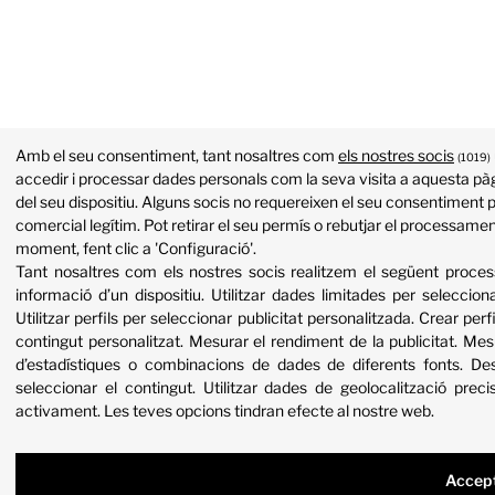
Amb el seu consentiment, tant nosaltres com
els nostres socis
(1019)
accedir i processar dades personals com la seva visita a aquesta pàg
del seu dispositiu. Alguns socis no requereixen el seu consentiment p
comercial legítim. Pot retirar el seu permís o rebutjar el processame
moment, fent clic a 'Configuració'.
Tant nosaltres com els nostres socis realitzem el següent proc
informació d’un dispositiu
.
Utilitzar dades limitades per selecciona
Utilitzar perfils per seleccionar publicitat personalitzada
.
Crear perfi
contingut personalitzat
.
Mesurar el rendiment de la publicitat
.
Mesu
d’estadístiques o combinacions de dades de diferents fonts
.
Des
seleccionar el contingut
.
Utilitzar dades de geolocalització preci
activament
.
Les teves opcions tindran efecte al nostre web.
Accep