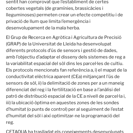
sentit han comprovat que l’establiment de certes
cobertes vegetals (de gramínies, brassicàcies i
lleguminoses) permeten crear un efecte competitiu i de
privació de llum que limita l’emergència i
desenvolupament de la mala herba.
El Grup de Recerca en Agròtica i Agricultura de Precisió
(GRAP) de la Universitat de Lleida ha desenvolupat
diferents protocols d’ús de sensors i gestió de dades,
amb l’objectiu d’adaptar el disseny dels sistemes de reg a
la variabilitat espacial del sòl dins les parcel·les de cultiu.
Els protocols mencionats fan referència a, i) el mapat de la
conductivitat elèctrica aparent (CEa) mitjançant l’ús de
sensors de sòl, ii) la delimitació de zones per a un maneig
diferenciat del reg i la fertilització en base a l’anàlisi del
patró de distribució espacial de la CE a nivell de parcel·la i,
iii) la ubicació òptima en aquestes zones de les sondes
d’humitat (o punts de control) per al seguiment de l’estat
d’humitat del sòl i així optimitzar-ne la programació del
reg.
CETAQUA ha traslladat els coneixements desenvolupats