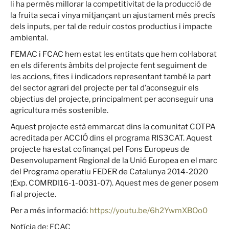
li ha permès millorar la competitivitat de la producció de
la fruita seca i vinya mitjançant un ajustament més precís
dels inputs, per tal de reduir costos productius i impacte
ambiental.
FEMAC i FCAC hem estat les entitats que hem col·laborat
en els diferents àmbits del projecte fent seguiment de
les accions, fites i indicadors representant també la part
del sector agrari del projecte per tal d’aconseguir els
objectius del projecte, principalment per aconseguir una
agricultura més sostenible.
Aquest projecte està emmarcat dins la comunitat COTPA
acreditada per ACCIÓ dins el programa RIS3CAT. Aquest
projecte ha estat cofinançat pel Fons Europeus de
Desenvolupament Regional de la Unió Europea en el marc
del Programa operatiu FEDER de Catalunya 2014-2020
(Exp. COMRDI16-1-0031-07). Aquest mes de gener posem
fi al projecte.
Per a més informació:
https://youtu.be/6h2YwmXBOo0
Notícia de: FCAC