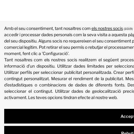
Amb el seu consentiment, tant nosaltres com
els nostres socis
(1019)
accedir i processar dades personals com la seva visita a aquesta pàg
del seu dispositiu. Alguns socis no requereixen el seu consentiment p
comercial legítim. Pot retirar el seu permís o rebutjar el processame
moment, fent clic a 'Configuració'.
Tant nosaltres com els nostres socis realitzem el següent proc
informació d’un dispositiu
.
Utilitzar dades limitades per selecciona
Utilitzar perfils per seleccionar publicitat personalitzada
.
Crear perfi
contingut personalitzat
.
Mesurar el rendiment de la publicitat
.
Mesu
d’estadístiques o combinacions de dades de diferents fonts
.
Des
seleccionar el contingut
.
Utilitzar dades de geolocalització preci
activament
.
Les teves opcions tindran efecte al nostre web.
Accep
Rebut