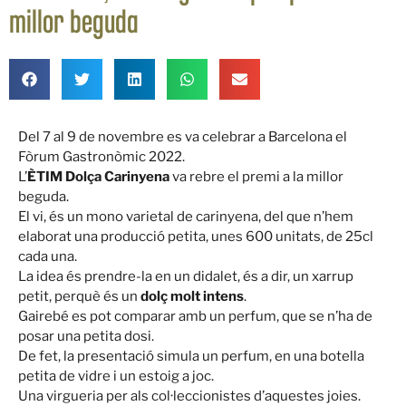
millor beguda
Del 7 al 9 de novembre es va celebrar a Barcelona el
Fòrum Gastronòmic 2022.
L’
ÈTIM Dolça Carinyena
va rebre el premi a la millor
beguda.
El vi, és un mono varietal de carinyena, del que n’hem
elaborat una producció petita, unes 600 unitats, de 25cl
cada una.
La idea és prendre-la en un didalet, és a dir, un xarrup
petit, perquè és un
dolç molt intens
.
Gairebé es pot comparar amb un perfum, que se n’ha de
posar una petita dosi.
De fet, la presentació simula un perfum, en una botella
petita de vidre i un estoig a joc.
Una virgueria per als col·leccionistes d’aquestes joies.