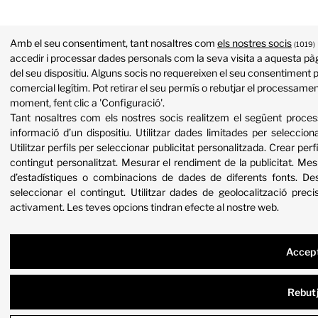
Amb el seu consentiment, tant nosaltres com
els nostres socis
(1019)
accedir i processar dades personals com la seva visita a aquesta pàg
del seu dispositiu. Alguns socis no requereixen el seu consentiment p
comercial legítim. Pot retirar el seu permís o rebutjar el processame
moment, fent clic a 'Configuració'.
Tant nosaltres com els nostres socis realitzem el següent proc
informació d’un dispositiu
.
Utilitzar dades limitades per selecciona
Utilitzar perfils per seleccionar publicitat personalitzada
.
Crear perfi
contingut personalitzat
.
Mesurar el rendiment de la publicitat
.
Mesu
d’estadístiques o combinacions de dades de diferents fonts
.
Des
seleccionar el contingut
.
Utilitzar dades de geolocalització preci
activament
.
Les teves opcions tindran efecte al nostre web.
Accep
Rebut