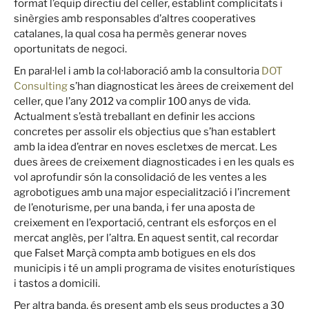
format l’equip directiu del celler, establint complicitats i
sinèrgies amb responsables d’altres cooperatives
catalanes, la qual cosa ha permès generar noves
oportunitats de negoci.
En paral·lel i amb la col·laboració amb la consultoria
DOT
Consulting
s’han diagnosticat les àrees de creixement del
celler, que l’any 2012 va complir 100 anys de vida.
Actualment s’està treballant en definir les accions
concretes per assolir els objectius que s’han establert
amb la idea d’entrar en noves escletxes de mercat. Les
dues àrees de creixement diagnosticades i en les quals es
vol aprofundir són la consolidació de les ventes a les
agrobotigues amb una major especialització i l’increment
de l’enoturisme, per una banda, i fer una aposta de
creixement en l’exportació, centrant els esforços en el
mercat anglès, per l’altra. En aquest sentit, cal recordar
que Falset Marçà compta amb botigues en els dos
municipis i té un ampli programa de visites enoturístiques
i tastos a domicili.
Per altra banda, és present amb els seus productes a 30