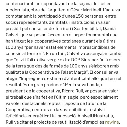
centenari amb un sopar davant de la façana del celler
modernista, obra de l’arquitecte Cèsar Martinell. L’acte va
comptar amb la participació d’unes 150 persones, entre
socis i representants d’entitats i institucions, i va ser
presidit pel conseller de Territori i Sostenibilitat, Damià
Calvet, que va posar l’accent en el paper fonamental que
han tingut les cooperatives catalanes durant els últims
100 anys “per haver estat elements imprescindibles de
cohesió al territori”. En un tuit, Calvet va assenyalar també
que “el vi i l’oli d’oliva verge extra DOP Siurana són tresors
de la terra que des de fa més de 100 anys s’elaboren amb
qualitat a la Cooperativa de Falset Marçà”. El conseller va
afegir: “Impregneu d’estima i d’autenticitat allò que feu i el
resultat és un gran producte”.Per la seva banda, el
president de la cooperativa, Ricard Rull, va posar en valor
el treball que s’ha fet en l’últim segle, però especialment
va voler destacar els reptes i l’aposta de futur de la
Cooperativa, centrats en la sostenibilitat, l’estalvi i
l’eficiència energètica i la innovació. A nivell il·lustratiu,
Rull va citar el projecte de reutilització d’ampolles
rewine
,