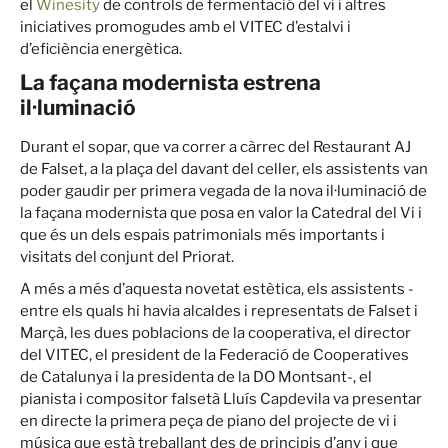
el
Winesity
de controls de fermentació del vi i altres
iniciatives promogudes amb el VITEC d’estalvi i
d’eficiència energètica.
La façana modernista estrena
il·luminació
Durant el sopar, que va correr a càrrec del Restaurant AJ
de Falset, a la plaça del davant del celler, els assistents van
poder gaudir per primera vegada de la nova il·luminació de
la façana modernista que posa en valor la Catedral del Vi i
que és un dels espais patrimonials més importants i
visitats del conjunt del Priorat.
A més a més d’aquesta novetat estètica, els assistents -
entre els quals hi havia alcaldes i representats de Falset i
Marçà, les dues poblacions de la cooperativa, el director
del VITEC, el president de la Federació de Cooperatives
de Catalunya i la presidenta de la DO Montsant-, el
pianista i compositor falsetà Lluís Capdevila va presentar
en directe la primera peça de piano del projecte de vi i
música que està treballant des de principis d’any i que