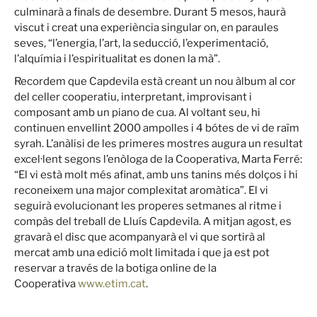
culminarà a finals de desembre. Durant 5 mesos, haurà
viscut i creat una experiència singular on, en paraules
seves, “l’energia, l’art, la seducció, l’experimentació,
l’alquímia i l’espiritualitat es donen la mà”.
Recordem que Capdevila està creant un nou àlbum al cor
del celler cooperatiu, interpretant, improvisant i
composant amb un piano de cua. Al voltant seu, hi
continuen envellint 2000 ampolles i 4 bótes de vi de raïm
syrah. L’anàlisi de les primeres mostres augura un resultat
excel·lent segons l’enòloga de la Cooperativa, Marta Ferré:
“El vi està molt més afinat, amb uns tanins més dolços i hi
reconeixem una major complexitat aromàtica”. El vi
seguirà evolucionant les properes setmanes al ritme i
compàs del treball de Lluís Capdevila. A mitjan agost, es
gravarà el disc que acompanyarà el vi que sortirà al
mercat amb una edició molt limitada i que ja est pot
reservar a través de la botiga online de la
Cooperativa
www.etim.cat
.