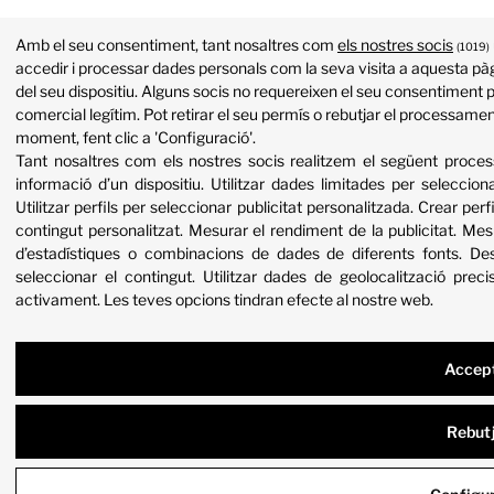
Amb el seu consentiment, tant nosaltres com
els nostres socis
(1019)
accedir i processar dades personals com la seva visita a aquesta pàg
del seu dispositiu. Alguns socis no requereixen el seu consentiment p
comercial legítim. Pot retirar el seu permís o rebutjar el processame
moment, fent clic a 'Configuració'.
Tant nosaltres com els nostres socis realitzem el següent proc
informació d’un dispositiu
.
Utilitzar dades limitades per selecciona
Utilitzar perfils per seleccionar publicitat personalitzada
.
Crear perfi
contingut personalitzat
.
Mesurar el rendiment de la publicitat
.
Mesu
d’estadístiques o combinacions de dades de diferents fonts
.
Des
seleccionar el contingut
.
Utilitzar dades de geolocalització preci
activament
.
Les teves opcions tindran efecte al nostre web.
Accep
Rebut