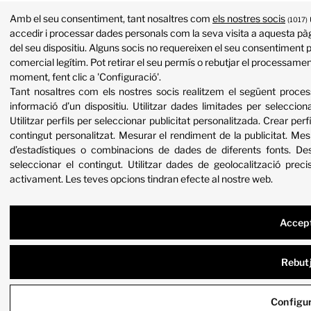
Amb el seu consentiment, tant nosaltres com
els nostres socis
(1017)
accedir i processar dades personals com la seva visita a aquesta pàg
del seu dispositiu. Alguns socis no requereixen el seu consentiment p
comercial legítim. Pot retirar el seu permís o rebutjar el processame
moment, fent clic a 'Configuració'.
Tant nosaltres com els nostres socis realitzem el següent proc
informació d’un dispositiu
.
Utilitzar dades limitades per selecciona
Utilitzar perfils per seleccionar publicitat personalitzada
.
Crear perfi
contingut personalitzat
.
Mesurar el rendiment de la publicitat
.
Mesu
d’estadístiques o combinacions de dades de diferents fonts
.
Des
seleccionar el contingut
.
Utilitzar dades de geolocalització preci
activament
.
Les teves opcions tindran efecte al nostre web.
Accep
Rebut
Configu