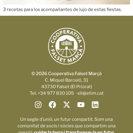
3 recetas para los acompañantes de lujo de estas fiestas.
© 2026 Cooperativa Falset Marçà
C. Miquel Barceló, 31
43730 Falset (El Priorat)
Tel. +34 977 830 105 · eli@etim.cat
Un segle d’unió, un futur compartit. Som una
comunitat de socis i sòcies que compartim una
passió:
cuidar la terra i transformar-la en futur.