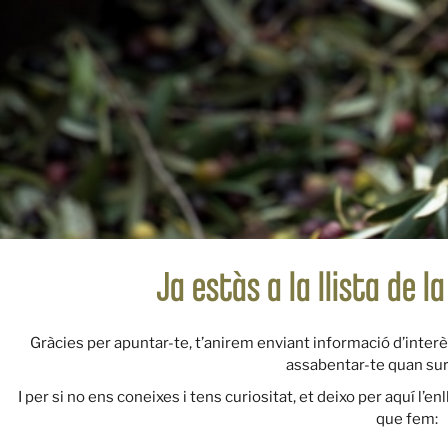
Ja estàs a la llista de la
Gràcies per apuntar-te, t’anirem enviant informació d’interès 
assabentar-te quan surti
I per si no ens coneixes i tens curiositat, et deixo per aquí l’enl
que fem: