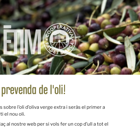
 prevenda de l'oli!
sobre l’oli d’oliva verge extra i seràs el primer a
 el nou oli.
laç al nostre web per si vols fer un cop d’ull a tot el