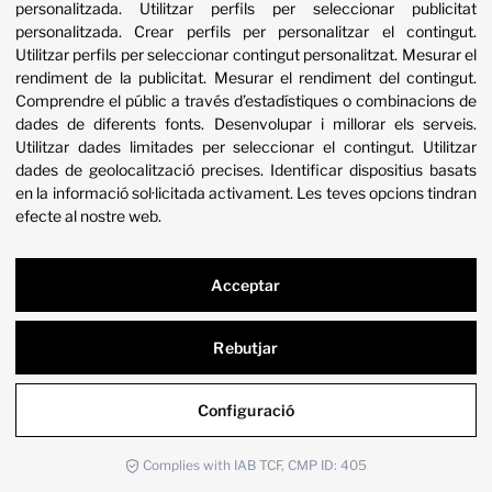
personalitzada
.
Utilitzar perfils per seleccionar publicitat
Quiero conoceros un poco más
personalitzada
.
Crear perfils per personalitzar el contingut
.
Utilitzar perfils per seleccionar contingut personalitzat
.
Mesurar el
rendiment de la publicitat
.
Mesurar el rendiment del contingut
.
Comprendre el públic a través d’estadístiques o combinacions de
dades de diferents fonts
.
Desenvolupar i millorar els serveis
.
Utilitzar dades limitades per seleccionar el contingut
.
Utilitzar
dades de geolocalització precises
.
Identificar dispositius basats
en la informació sol·licitada activament
.
Les teves opcions tindran
efecte al nostre web.
Acceptar
Rebutjar
Avís Legal
Política de Privacitat i Cookies
Configuració
Condicions de compra
Configuració
Complies with IAB TCF, CMP ID: 405