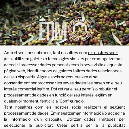
Amb el seu consentiment, tant nosaltres com
els nostres socis
utilitzem galetes o tecnologies similars per emmagatzemar,
(1019)
accedir i processar dades personals com la seva visita a aquesta
¡Gracias por verificar tu correo
pàgina web, identificadors de galetes i altres dades relacionades
del seu dispositiu. Alguns socis no requereixen el seu
electrónico!
consentiment per processar les seves dades i es basen en el seu
interès comercial legítim. Pot retirar el seu permís o rebutjar el
processament de dades en funció del seu interès legítim en
En breve recibirás noticias de nuestros productos y de
qualsevol moment, fent clic a 'Configuració'.
otras cosas que puedan ser de tu interés.
Tant nosaltres com els nostres socis realitzem el següent
Y por si no nos conoces y tienes curiosidad, te dejo aquí el
processament de dades:
Emmagatzemar informació i/o accedir a
la informació d’un dispositiu
.
Utilitzar dades limitades per
enlace a nuestra página web:
seleccionar la publicitat
.
Crear perfils per a la publicitat