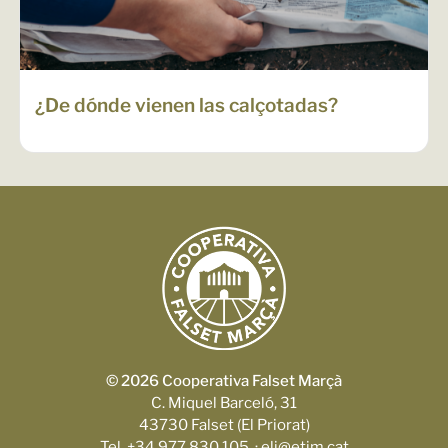
¿De dónde vienen las calçotadas?
© 2026 Cooperativa Falset Marçà
C. Miquel Barceló, 31
43730 Falset (El Priorat)
Tel. +34 977 830 105 · eli@etim.cat