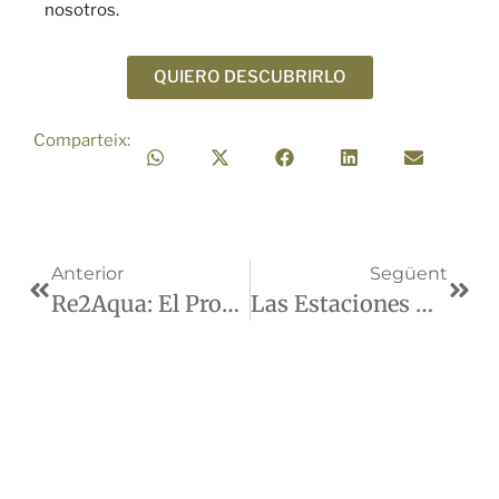
nosotros.
QUIERO DESCUBRIRLO
Comparteix:
Anterior
Següent
Re2Aqua: El Proyecto De Reaprobechamiento Del Agua De La Bodega
Las Estaciones Del Año Y El Ciclo De La Viña