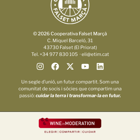
© 2026 Cooperativa Falset Marçà
C. Miquel Barceló, 31
43730 Falset (El Priorat)
Tel. +34 977 830 105 · eli@etim.cat
Un segle d’unió, un futur compartit. Som una
comunitat de socis i sòcies que compartim una
passió:
cuidar la terra i transformar-la en futur.