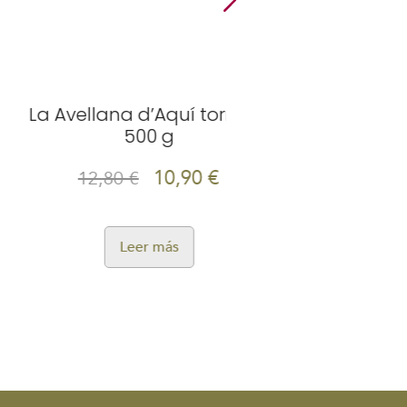
lana d’Aquí torrada
La Avellana 
500 g
50
10,90
€
2,80
€
9,35
€
Leer más
Leer