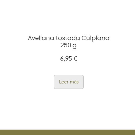
vellana tostada Culplana
La Avel
250 g
6,95
€
1
Leer más