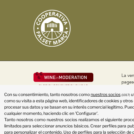
La ven
pageso
públic
Con su consentimiento, tanto nosotros como
nuestros socios
u
(1017)
Políti
como su visita a esta página web, identificadores de cookies y otros
procesar sus datos y se basan en su interés comercial legítimo. Pued
cualquier momento, haciendo clic en 'Configurar'.
Tanto nosotros como nuestros socios realizamos el siguiente pro
limitados para seleccionar anuncios básicos
.
Crear perfiles para pu
para personalizar el contenido
.
Uso de perfiles para la selección de