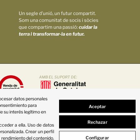
Un segle d’unió, un futur compartit.
Som una comunitat de socis i sòcies
que compartim una passió:
cuidar la
terra i transformar-la en futur.
AMB EL SUPORT DE:
rocesar datos personales
consentimiento para
Aceptar
e su interés legítimo en
Rechazar
cceder a ella
.
Uso de datos
personalizada
.
Crear un perfil
Configurar
l rendimiento del contenido
.