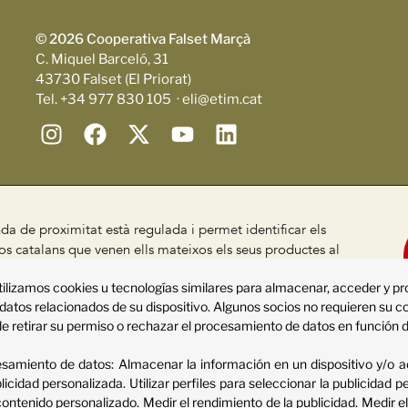
© 2026 Cooperativa Falset Marçà
C. Miquel Barceló, 31
43730 Falset (El Priorat)
Tel. +34 977 830 105 · eli@etim.cat
da de proximitat està regulada i permet identificar els
s catalans que venen ells mateixos els seus productes al
, segons el Decret 24/2013
tilizamos cookies u tecnologías similares para almacenar, acceder y p
ca de qualitat
Declaració d'accessibilitat
Sitemap
 datos relacionados de su dispositivo. Algunos socios no requieren su 
e retirar su permiso o rechazar el procesamiento de datos en función d
cesamiento de datos:
Almacenar la información en un dispositivo y/o a
blicidad personalizada
.
Utilizar perfiles para seleccionar la publicidad 
 contenido personalizado
.
Medir el rendimiento de la publicidad
.
Medir e