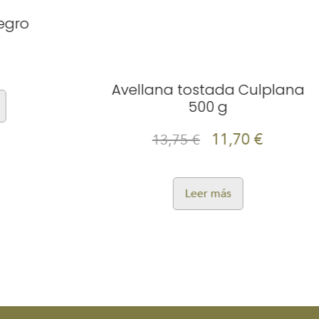
Avellana tostada Culplana
A
500 g
11,70
€
13,75
€
Leer más