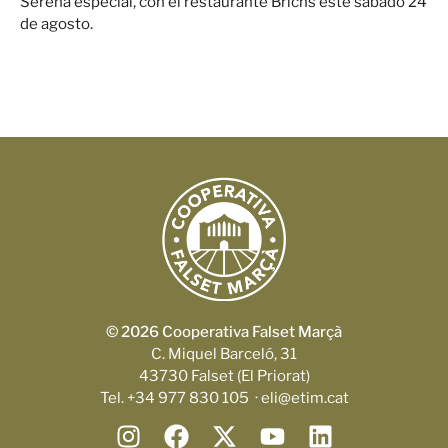
Serena especial, con el restaurante Brichs este sábado 24
de agosto.
© 2026 Cooperativa Falset Marçà
C. Miquel Barceló, 31
43730 Falset (El Priorat)
Tel. +34 977 830 105 · eli@etim.cat