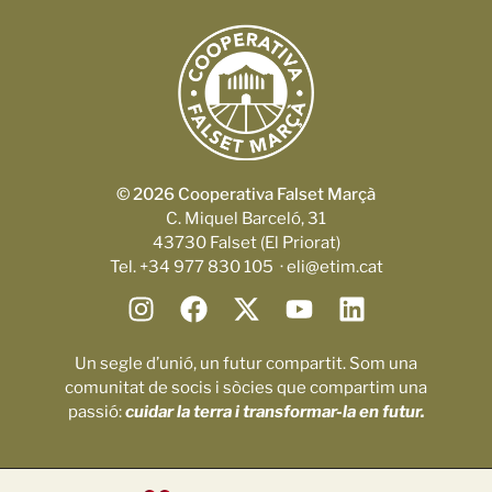
© 2026 Cooperativa Falset Marçà
C. Miquel Barceló, 31
43730 Falset (El Priorat)
Tel. +34 977 830 105 · eli@etim.cat
Un segle d’unió, un futur compartit. Som una
comunitat de socis i sòcies que compartim una
passió:
cuidar la terra i transformar-la en futur.