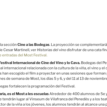
 la sección
Cine a las Bodegas
. La proyección se complementará 
e Cesar Martinell, ver
Historias del vino
disfrutar de una cata fin
e entradas del Most Festival.
estival Internacional de Cine del Vino y lo Cava.
Bodegas del Pen
internacional relacionada con la cultura de la viña, el vino y el 
s han escogido el film a proyectar en unas sesiones que forman 
es de semana de Most, los días 5 y 6, y del 11 al 13 de noviembr
egas fortalecen la programación del Festival.
ria, es el Most a les escuelas
Alrededor de 400 alumnos de 5e y 6
e tendrán lugar al Vinseum de Vilafranca del Penedès y a los tea
ector de la viña a los jóvenes, los alumnos tendrán al alcance u