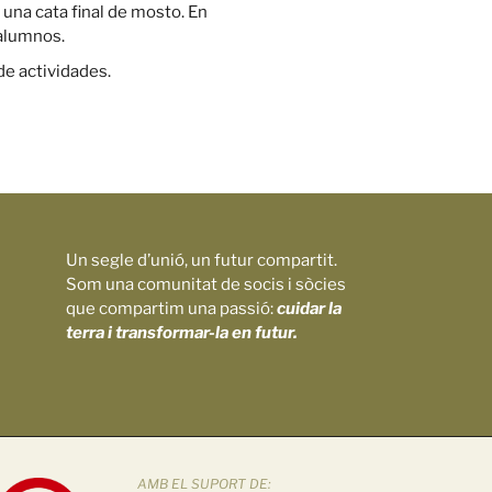
una cata final de mosto. En
 alumnos.
de actividades.
Un segle d’unió, un futur compartit.
Som una comunitat de socis i sòcies
que compartim una passió:
cuidar la
terra i transformar-la en futur.
AMB EL SUPORT DE: